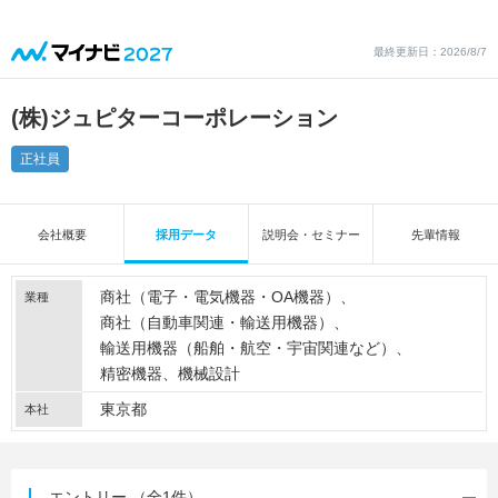
最終更新日：2026/8/7
(株)ジュピターコーポレーション
正社員
会社概要
採用データ
説明会・セミナー
先輩情報
商社（電子・電気機器・OA機器）
業種
商社（自動車関連・輸送用機器）
輸送用機器（船舶・航空・宇宙関連など）
精密機器
機械設計
東京都
本社
エントリー
（全1件）