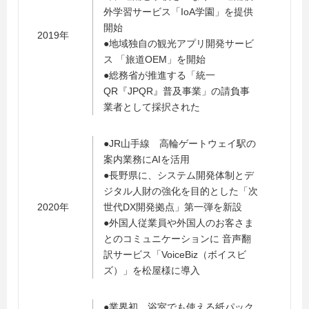
外学習サービス「IoA学園」を提供
開始
2019年
●地域独自の観光アプリ開発サービ
ス 「旅道OEM」を開始
●総務省が推進する「統一
QR『JPQR』普及事業」の請負事
業者として採択された
●JR山手線 高輪ゲートウェイ駅の
案内業務にAIを活用
●長野県に、システム開発体制とデ
ジタル人財の強化を目的とした「次
2020年
世代DX開発拠点」第一弾を新設
●外国人従業員や外国人のお客さま
とのコミュニケーションに 音声翻
訳サービス「VoiceBiz（ボイスビ
ズ）」を松屋様に導入
●業界初 浴室でも使える紙パック