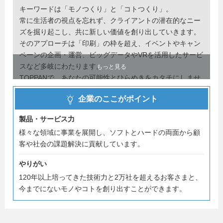
キーワードは「モノつくり」と「コトつくり」。
常に生活者の視点を忘れず、クライアントの潜在的なニー
ズを掘り起こし、共に新しい価値を創り出していきます。
そのアプローチは「印刷」の枠を超え、イベントやキャン
ペーンの企画・運営、ビッグデータやVRを活用したサービ
スなど多岐にわたります。
もっと見る
TOPPANで、あなたの可能性とひらめきをカタチにしませ
んか？
企業のここがポイント
TOPPANの新卒採用ホームページには、社員紹介やプロジ
製品・サービス力
ェクトストーリーなど、たくさんのコンテンツをそろえて
様々な領域に事業を展開し、ソフトとハードの両面から顧
います。ぜひチェックしてください！
客や社会の課題解決に貢献しています。
https://www.toppan.com/ja/recruit/shinsotsu/
やりがい
120年以上培ってきた技術力と2万社を超えるお客さまと、
今までにないモノやコトを創り出すことができます。