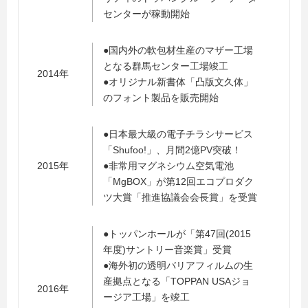
センターが稼動開始
●国内外の軟包材生産のマザー工場
となる群馬センター工場竣工
2014年
●オリジナル新書体「凸版文久体」
のフォント製品を販売開始
●日本最大級の電子チラシサービス
「Shufoo!」、月間2億PV突破！
2015年
●非常用マグネシウム空気電池
「MgBOX」が第12回エコプロダク
ツ大賞「推進協議会会長賞」を受賞
●トッパンホールが「第47回(2015
年度)サントリー音楽賞」受賞
●海外初の透明バリアフィルムの生
産拠点となる「TOPPAN USAジョ
2016年
ージア工場」を竣工