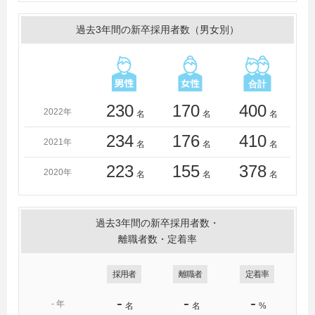
過去3年間の新卒採用者数（男女別）
230
170
400
2022年
名
名
名
234
176
410
2021年
名
名
名
223
155
378
2020年
名
名
名
過去3年間の新卒採用者数・
離職者数・定着率
採用者
離職者
定着率
-
-
-
-
年
名
名
%