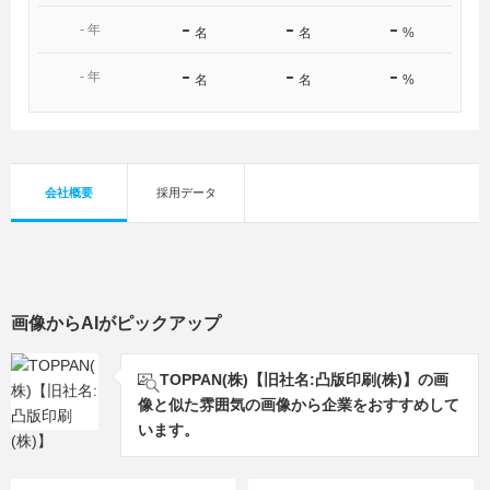
-
-
-
-
年
名
名
%
-
-
-
-
年
名
名
%
会社概要
採用データ
画像からAIがピックアップ
TOPPAN(株)【旧社名:凸版印刷(株)】の画
像と似た雰囲気の画像から企業をおすすめして
います。