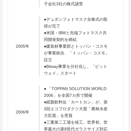
子会社3社の株式譲受
●デュポンフォトマスク全株式の取
得が完了
●米国・IBMと先端フォトマスク共
同開発契約を締結
2005年
●建装材事業部とトッパン・コスモ
が事業統合、「トッパン・コスモ」
設立
●Bitway事業を分社化し、「ビット
ウェイ」スタート
● 「TOPPAN SOLUTION WORLD
2006」を全国7カ所で開催
●紙製飲料缶「カートカン」が、第
3回エコプロダクツ大賞「農林水産
2006年
大臣賞」を受賞
●三重第二工場を竣工。世界初、世
界最大の第8世代ガラスサイズ対応