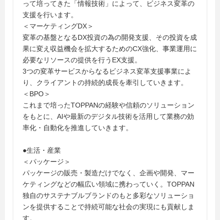
って培ってきた「情報技術」によって、ビジネス変革の
支援を行います。
＜マーケティングDX＞
変革の基盤となるDX投資の為の開発支援、その投資を成
果に変え収益機会を拡大するためのCX強化、事業運用に
必要なリソースの提供を行うEX支援。
3つの変革サービスからなるビジネス変革支援事業によ
り、クライアントの持続的成長を牽引していきます。
＜BPO＞
これまで培ったTOPPANの経験や信頼のソリューション
をもとに、AIや最新のデジタル技術を活用して業務の効
率化・自動化を推進していきます。
●生活・産業
＜パッケージ＞
パッケージの販売・製造だけでなく、企画や開発、マー
ケティングなどの幅広い領域に携わっていく。TOPPAN
独自のサステナブルブランドのもと多彩なソリューショ
ンを提供することで持続可能な社会の実現にも貢献しま
す。