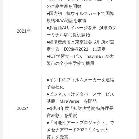
の本格生産を開始
●国内初 抗ウイルスカードで国際
規格SIAA認証を取得
●多言語AIサイネージを東北4県のタ
2021年
ーミナル駅に提供開始
●経済産業省と東京証券取引所が選
定する「DX銘柄2021」に選定
●ICT学習サービス「navima」が大
阪市の全小中学校で採用
●インドのフィルムメーカーを連結
子会社化
●ビジネス向けメタバースサービス
基盤「MiraVerse」を開発
2022年
●令和4年度「知財功労賞 特許庁長
官表彰」を受賞
●「可能性アートプロジェクト」で
メセナアワード2022「メセナ大
賞」を受賞