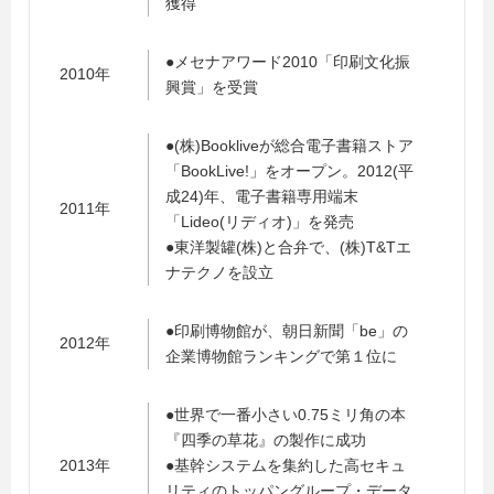
獲得
●メセナアワード2010「印刷文化振
2010年
興賞」を受賞
●(株)Bookliveが総合電子書籍ストア
「BookLive!」をオープン。2012(平
成24)年、電子書籍専用端末
2011年
「Lideo(リディオ)」を発売
●東洋製罐(株)と合弁で、(株)T&Tエ
ナテクノを設立
●印刷博物館が、朝日新聞「be」の
2012年
企業博物館ランキングで第１位に
●世界で一番小さい0.75ミリ角の本
『四季の草花』の製作に成功
2013年
●基幹システムを集約した高セキュ
リティのトッパングループ・データ