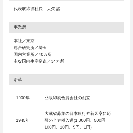
代表取締役社長 大矢 諭
事業所
本社／東京
総合研究所／埼玉
国内営業所／40カ所
主な国内生産拠点／34カ所
沿革
1900年
凸版印刷合資会社の創立
大蔵省募集の日本銀行券新図案に応
1945年
募の全券種入選(1,000円、500円、
100円、10円、5円、1円)