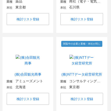
薬品
商社（電子・電気機器・OA機器）
業種
業種
東京都
石川県
本社
本社
検討リスト登録
検討リスト登録
閲覧中の企業と業種・本社が同じ
(株)合田観光商事
(株)NTTデータ経営研究所
アミューズメント
コンサルティングファーム
業種
業種
北海道
東京都
本社
本社
検討リスト登録
検討リスト登録