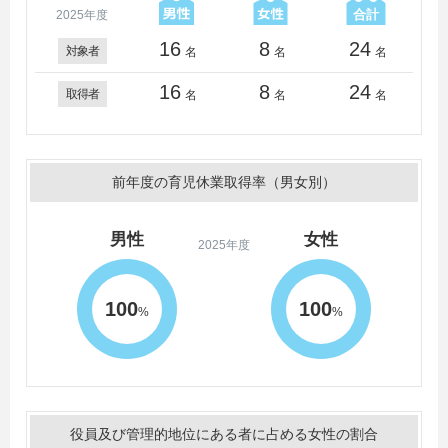
2025年度
16
8
24
対象者
名
名
名
16
8
24
取得者
名
名
名
前年度の育児休業取得率（男女別）
男性
女性
2025年度
100
100
%
%
役員及び管理的地位にある者に占める女性の割合