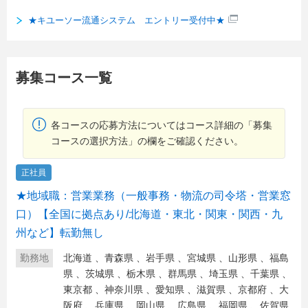
★キユーソー流通システム エントリー受付中★
募集コース一覧
各コースの応募方法についてはコース詳細の「募集
コースの選択方法」の欄をご確認ください。
正社員
★地域職：営業業務（一般事務・物流の司令塔・営業窓
口）【全国に拠点あり/北海道・東北・関東・関西・九
州など】転勤無し
勤務地
北海道
、
青森県
、
岩手県
、
宮城県
、
山形県
、
福島
県
、
茨城県
、
栃木県
、
群馬県
、
埼玉県
、
千葉県
、
東京都
、
神奈川県
、
愛知県
、
滋賀県
、
京都府
、
大
阪府
、
兵庫県
、
岡山県
、
広島県
、
福岡県
、
佐賀県