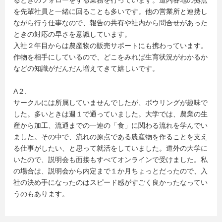
るときのフォローをする業務を行っています。道内各地の拠点
を先輩社員と一緒に回ることも多いです。他の営業所と連携し
ながら行う仕事なので、報告の共有や社内から問合せがあった
ときの対応の早さを意識しています。
入社２年目からは農産物の販売サポートにも携わっています。
作物を相手にしているので、どこをみれば生育状況がわかるか
などの知識がだんだん増えてきて嬉しいです。
A２.
サークルには所属していませんでしたが、ボウリングが趣味で
した。多いときは週１で通っていました。大学では、農業の生
産から加工、流通までの一連の「食」に関わる流れを学んでい
ました。その中で、流れの原点である農産物を作ることを支え
る仕事がしたい、と思って就活をしていました。道外の大学に
いたので、説明会も面接もすべてオンラインで受けました。私
の場合は、説明会から内定まで１か月ちょっとだったので、入
社の決め手になったのはスピード感がすごく良かったなってい
うのもあります。