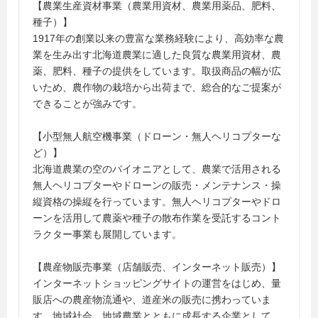
【農業生産資材事業（農業用資材、農業用薬品、肥料、
種子）】
1917年の創業以来の豊富な業務経験により、高効率な農
業を生み出す北海道農業に適した良質な農業用資材、農
薬、肥料、種子の提供をしています。取扱商品の幅が広
いため、農作物の栽培から出荷まで、総合的なご提案が
できることが強みです。
【小型無人航空機事業（ドローン・無人ヘリコプターな
ど）】
北海道農業の空のパイオニアとして、農業で活用される
無人ヘリコプターやドローンの販売・メンテナンス・操
縦資格の操縦を行っています。無人ヘリコプターやドロ
ーンを活用して農薬や種子の散布作業を受託するコント
ラクター事業も展開しています。
【農産物販売事業（店舗販売、インターネット販売）】
インターネットショッピングサイトの運営をはじめ、量
販店への農産物流通や、道産米の販売に携わっていま
す。地域社会、地域農業とともに成長する企業として、