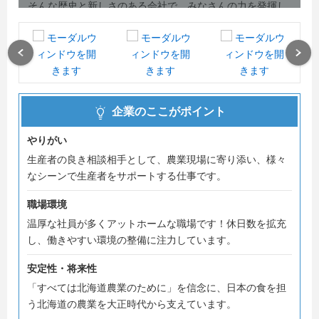
そんな歴史と新しさのある会社で、みなさんの力を発揮し
てみませんか？
現在、1時間程度で会社の概要がつかめるオンライン説明
Previous
Next
会のご案内を行っています。
北海道で働くことや、北海道の農業や食を支える業界にご
興味がございましたら、お気軽にエントリーをお願いしま
企業のここがポイント
す！
やりがい
生産者の良き相談相手として、農業現場に寄り添い、様々
なシーンで生産者をサポートする仕事です。
職場環境
温厚な社員が多くアットホームな職場です！休日数を拡充
し、働きやすい環境の整備に注力しています。
安定性・将来性
「すべては北海道農業のために」を信念に、日本の食を担
う北海道の農業を大正時代から支えています。