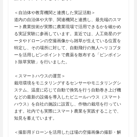
＜自治体や教育機関と連携した実証活動＞
道内の自治体や大学、関連機関と連携し、最先端のスマ
ート農業技術が実際に農業現場で活用できるかを確かめ
る実証実験に参画しています。直近では、人工衛星のデ
ータやドローンの空撮画像から雑草が生えている位置を
特定し、その場所に対して、自動飛行の無人ヘリコプタ
ーを活用しピンポイントで農薬を散布する「ピンポイン
ト除草実験」を行いました。
＜スマートハウスの運営＞
栽培環境をモニタリングするセンサーやモニタリングシ
ステム、温度に応じて自動で換気を行う自動巻き上げ機
などの最新の設備を導入したビニールハウス（スマート
ハウス）を自社の施設に設置し、作物の栽培を行ってい
ます。社内でも実際にスマート農業を実践することで、
知見を蓄えています。
＜撮影用ドローンを活用したほ場の空撮画像の撮影・解