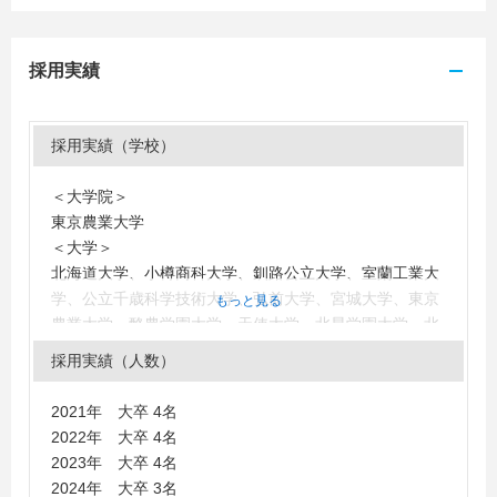
採用実績
採用実績（学校）
＜大学院＞
東京農業大学
＜大学＞
北海道大学、小樽商科大学、釧路公立大学、室蘭工業大
学、公立千歳科学技術大学、弘前大学、宮城大学、東京
もっと見る
農業大学、酪農学園大学、天使大学、北星学園大学、北
海学園大学、北海商科大学、北海道情報大学、北海道文
採用実績（人数）
教大学、札幌大学、札幌学院大学、旭川大学、東海大
学、北翔大学、早稲田大学、中央大学、明治大学、國學
2021年 大卒 4名
院大學、桃山学院大学、近畿大学
2022年 大卒 4名
＜短大・高専・専門学校＞
2023年 大卒 4名
北海道ハイテクノロジー専門学校
2024年 大卒 3名