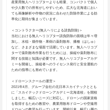
産業用無人ヘリコプターよりも軽量、コンパクトで個人
や少人数での所有がしやすいため、広大な北海道におい
ても画像解析や作物の状況に合わせた防除作業による効
率化に期待が集まっています。
＜コントラクター(無人ヘリによる請負防除)＞
当社における無人ヘリコプター請負防除の面積は年々増
加し、水稲・畑作物・果樹の薬剤散布、播種（はしゅ）
など、さまざまな場面で活躍しています。無人ヘリコプ
ターで薬剤散布作業を行うためには、操縦や薬剤散布に
関する技能と知識が必要です。無人ヘリコプターアカデ
ミーを開催し、操縦者へのライセンス発行と安全運航の
ための指導にも努めています。
＜ドローンスクールの運営＞
2021年4月、グループ会社の北日本スカイテックととも
に「スカイテックドローンアカデミー北海道校」を開校
しました。幅広いニーズに対応し、ドローンの国家資格
を取得するための教習や、農業用散布ドローンや空撮用
ドローンの教習を行っています。開校以来、幅広い層の