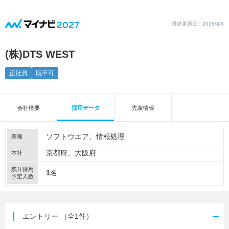
最終更新日：2026/8/4
(株)DTS WEST
正社員
既卒可
会社概要
採用データ
先輩情報
ソフトウエア
情報処理
業種
京都府、大阪府
本社
残り採用
1
名
予定人数
エントリー
（全1件）