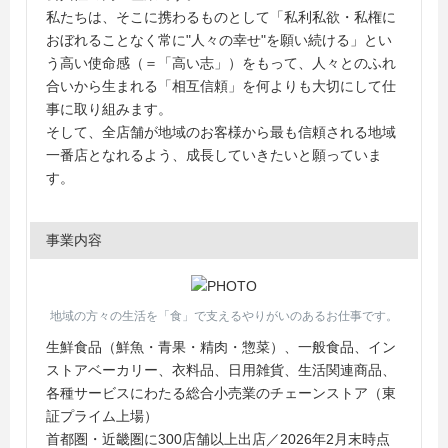
私たちは、そこに携わるものとして「私利私欲・私権に
おぼれることなく常に"人々の幸せ"を願い続ける」とい
う高い使命感（＝「高い志」）をもって、人々とのふれ
合いから生まれる「相互信頼」を何よりも大切にして仕
事に取り組みます。
そして、全店舗が地域のお客様から最も信頼される地域
一番店となれるよう、成長していきたいと願っていま
す。
事業内容
地域の方々の生活を「食」で支えるやりがいのあるお仕事です。
生鮮食品（鮮魚・青果・精肉・惣菜）、一般食品、イン
ストアベーカリー、衣料品、日用雑貨、生活関連商品、
各種サービスにわたる総合小売業のチェーンストア（東
証プライム上場）
首都圏・近畿圏に300店舗以上出店／2026年2月末時点