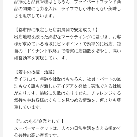
品揃えと品質管理はもちろん、プライベートブランド商
品の開発にも力を入れ、ライフでしか味わえない美味し
さを追求しています。
【都市部に限定した店舗展開で安定成長！】
出店地域を絞った綿密なマーケティングに基づき、お客
様が求めている地域にピンポイントで効率的に出店。独
自の「ドミナント戦略」で着実に店舗数を増やし、高い
経営効率を実現しています。
【若手の抜擢・活躍】
ライフには、年齢や社歴はもちろん、社員・パートの区
別もなく誰もが新しいアイデアを発信し実現できる社風
があります。挑戦に失敗はありません。チャレンジする
気持ちやお客様のくらしを見つめる情熱を、何よりも尊
重しています。
【"志のある"企業として 】
スーパーマーケットは、人々の日常生活を支える極めて
公共性の高い産業です。