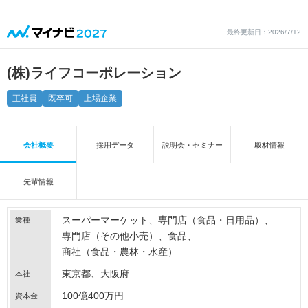
最終更新日：2026/7/12
(株)ライフコーポレーション
正社員
既卒可
上場企業
会社概要
採用データ
説明会・セミナー
取材情報
先輩情報
スーパーマーケット
専門店（食品・日用品）
業種
専門店（その他小売）
食品
商社（食品・農林・水産）
東京都、大阪府
本社
100億400万円
資本金