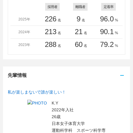
校、大原法律公務員専門学校、大原簿記学校、大原簿記
採用者
離職者
定着率
医療秘書公務員専門学校町田校、キャットミュージック
226
9
96.0
カレッジ専門学校、神戸女子短期大学、四條畷学園短期
2025年
名
名
%
大学、千葉経済大学短期大学部、東京ＩＴプログラミン
213
21
90.1
グ＆会計専門学校、東京バイオテクノロジー専門学校、
2024年
名
名
%
武庫川女子大学短期大学部
288
60
79.2
2023年
名
名
%
先輩情報
私が楽しまないで誰が楽しい！
K.Y
2022年入社
26歳
日本女子体育大学
運動科学科 スポーツ科学専