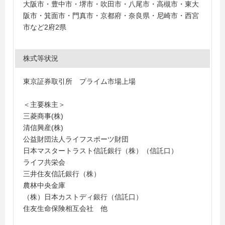
大阪市・豊中市・堺市・吹田市・八尾市・高槻市・東大
阪市・箕面市・門真市・京都府・奈良県・尼崎市・西宮
市など2府2県
株式等状況
東京証券取引所 プライム市場上場
＜主要株主＞
三菱商事(株)
清信興産(株)
公益財団法人ライフスポーツ財団
日本マスタートラスト信託銀行（株）（信託口）
ライフ共栄会
三井住友信託銀行（株）
農林中央金庫
（株）日本カストディ銀行（信託口）
住友生命保険相互会社 他