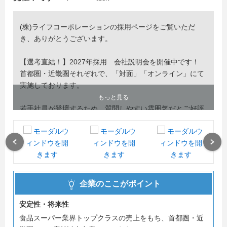
(株)ライフコーポレーションの採用ページをご覧いただ
き、ありがとうございます。
【選考直結！】2027年採用 会社説明会を開催中です！
首都圏・近畿圏それぞれで、「対面」「オンライン」にて
実施しております。
もっと見る
若手社員が登壇するため、質問しやすい雰囲気だとご好評
いただいております！
「食」で地域を支える、スーパーの仕事の魅力を是非体感
しに来てくださいね。
Previous
Next
お会いできることを楽しみにしております！
（24時間視聴可能な動画型説明会も公開中です。詳細はエ
企業のここがポイント
ントリー後にご案内するマイページにてご紹介いたします
◎）
安定性・将来性
食品スーパー業界トップクラスの売上をもち、首都圏・近