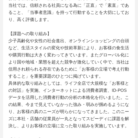
当社では、信頼される社員になる為に「正直」で「素直」であ
ること、「当事者意識」を持って行動することを大切にしてお
り、高く評価します。
【課題への取り組み】
少子高齢化や女性の社会進出、オンラインショッピングの台頭
など、生活スタイルの変化や技術革新により、お客様の食生活
や購買行動は大きく変わってきています。またグローバル化に
より国や地域・業態を超えた競争が激化していく中で、当社は
信用され頼られる存在であるために「お客様の立場で考え行動
すること」を重要課題のひとつに掲げています。
具体的な取り組みとしては、ライフ全店で大規模な「お客様と
の対話」を実施、インターネットによる消費者調査、ID-POS
データを活用した消費者行動の分析の本格化を行いました。こ
の結果、今まで見えていなかった強み・弱みが掴めるようにな
り、お客様の真のニーズが明らかになってきました。このニー
ズに本社・店舗の従業員が一丸となってスピーディに課題を解
決し、よりお客様の立場に立った取り組みを実施しています。