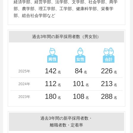
城西大学、上智大学、女子栄養大学、水産大学校、成城
経済学部、経営学部、法学部、文学部、社会学部、商学
大学、清泉女子大学、摂南大学、専修大学、千里金蘭大
部、農学部、理工学部、工学部、健康科学部、栄養学
学、創価大学、園田学園女子大学、大正大学、高千穂大
部、総合社会学部など
学、拓殖大学、玉川大学、大東文化大学、千葉商科大
学、中央大学、中央学院大学、筑波大学、鶴見大学、帝
京大学、帝京平成大学、帝塚山大学、天理大学、東海大
過去3年間の新卒採用者数（男女別）
学、東京家政学院大学、東京経済大学、東京工科大学、
東京国際大学、東京情報大学、東京女子体育大学、東京
造形大学、東京電機大学、東京農業大学、東北学院大
学、東洋大学、東洋学園大学、鳥取大学、同志社大学、
同志社女子大学、獨協大学、二松学舎大学、日本大学、
142
84
226
2025年
名
名
名
羽衣国際大学、阪南大学、兵庫県立大学、佛教大学、文
112
101
213
教大学、文京学院大学、法政大学、北星学園大学、北海
2024年
名
名
名
道科学大学、武庫川女子大学、武蔵大学、武蔵野大学、
180
108
288
武蔵野美術大学、明海大学、明治大学、明治学院大学、
2023年
名
名
名
目白大学、桃山学院大学、立教大学、立正大学、立命館
大学、龍谷大学、流通科学大学、流通経済大学（茨
城）、麗澤大学、和歌山大学、和光大学、早稲田大学
過去3年間の新卒採用者数・
＜短大・高専・専門学校＞
離職者数・定着率
大阪成蹊短期大学、大原ビジネス公務員専門学校池袋