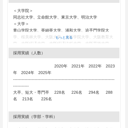
＜大学院＞
同志社大学、立命館大学、東京大学、明治大学
＜大学＞
青山学院大学、亜細亜大学、浦和大学、追手門学院大
学、桜美林大学、大阪大学、大阪学院大学、大阪教育大
もっと見る
学、大阪経済大学、大阪経済法科大学、大阪芸術大学、
大阪工業大学、大阪国際大学、大阪産業大学、大阪商業
採用実績（人数）
大学、大阪市立大学、大阪成蹊大学、大阪電気通信大
学、大阪人間科学大学、大阪府立大学、大谷大学、大手
2020年 2021年 2022年 2023
前大学、神奈川大学、関西大学、関西外国語大学、関西
年 2024年 2025年
福祉科学大学、関西学院大学、関東学園大学、学習院大
-----------------------------------------------------------------------
学、畿央大学、北里大学、京都大学、京都外国語大学、
-----------
京都産業大学、京都女子大学、京都橘大学、近畿大学、
大卒、短大・専門卒 228名 226名 294名 288
慶應義塾大学、工学院大学、甲子園大学、甲南大学、甲
名 213名 226名
南女子大学、神戸大学、神戸学院大学、神戸松蔭女子学
院大学、神戸女子大学、國學院大學、国際武道大学、国
士舘大学、駒澤大学、埼玉学園大学、相模女子大学、滋
採用実績（学部・学科）
賀大学、四天王寺大学、湘南工科大学、昭和女子大学、