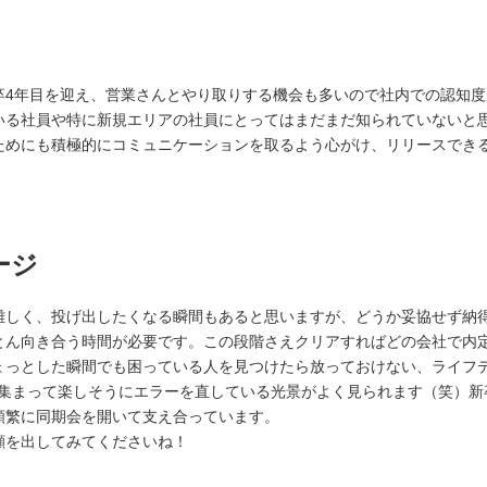
卒4年目を迎え、営業さんとやり取りする機会も多いので社内での認知
いる社員や特に新規エリアの社員にとってはまだまだ知られていないと
ためにも積極的にコミュニケーションを取るよう心がけ、リリースでき
ージ
難しく、投げ出したくなる瞬間もあると思いますが、どうか妥協せず納
とん向き合う時間が必要です。この段階さえクリアすればどの会社で内
ょっとした瞬間でも困っている人を見つけたら放っておけない、ライフ
が集まって楽しそうにエラーを直している光景がよく見られます（笑）
頻繁に同期会を開いて支え合っています。
顔を出してみてくださいね！