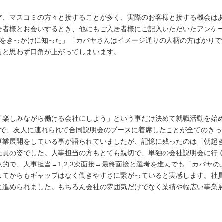
ア、マスコミの方々と接することが多く、実際のお客様と接する機会は
居者様とお会いするとき、他にもご入居者様にご記入いただいたアンケ
Mをきっかけに知った」「カバヤさんはイメージ通りの人柄の方ばかり
ると思わず口角が上がってしまいます。
「楽しみながら働ける会社にしよう」という事だけ決めて就職活動を始
態で、友人に連れられて合同説明会のブースに着席したことが全てのき
事業展開をしている事が語られていましたが、記憶に残ったのは「朝起
社員の姿でした。人事担当の方もとても親切で、単独の会社説明会に行
的で、人事担当→1,2,3次面接→最終面接と選考を進んでも「カバヤ
してからもギャップはなく働きやすさに繋がっていると実感します。社
に進められました。もちろん会社の雰囲気だけでなく業績や幅広い事業