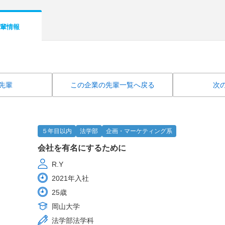
輩情報
先輩
この企業の先輩一覧へ戻る
次
５年目以内
法学部
企画・マーケティング系
会社を有名にするために
R.Y
2021年入社
25歳
岡山大学
法学部法学科