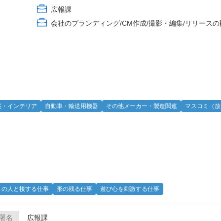
広報課
会社のブランディング/CM作成/撮影・編集/リリース
宅・インテリア
自動車・輸送用機器
その他メーカー・製造関連
マスコミ（放
くの人と接する仕事
形の残る仕事
遊び心を刺激する仕事
署名
広報課