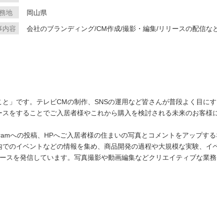
務地
岡山県
事内容
会社のブランディング/CM作成/撮影・編集/リリースの配信な
と」です。テレビCMの制作、SNSの運用など皆さんが普段よく目に
ースをすることでご入居者様やこれから購入を検討される未来のお客様
agramへの投稿、HPへご入居者様の住まいの写真とコメントをアップ
内でのイベントなどの情報を集め、商品開発の過程や大規模な実験、イ
リースを発信しています。写真撮影や動画編集などクリエイティブな業