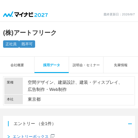
最終更新日：2026/8/7
(株)アートフリーク
正社員
既卒可
会社概要
採用データ
説明会・セミナー
先輩情報
空間デザイン
建築設計
建装・ディスプレイ
業種
広告制作・Web制作
東京都
本社
エントリー
（全1件）
エントリーボックス