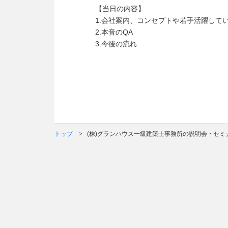
【当日の内容】
1.会社案内、コンセプトや若手活躍して
2.本音のQA
3.今後の流れ
トップ
(株)グランハウス一級建築士事務所の説明会・セミ