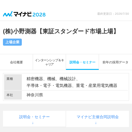
最終更新日：2026/7/30
(株)小野測器【東証スタンダード市場上場】
上場企業
インターンシップ＆キ
会社概要
説明会・セミナー
前年の採用データ
ャリア
精密機器
機械
機械設計
業種
半導体・電子・電気機器
重電・産業用電気機器
神奈川県
本社
説明会・セミナー
マイナビ主催合同説明会