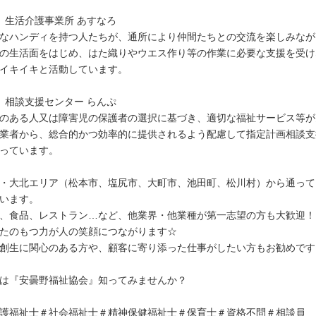
）生活介護事業所 あすなろ
なハンディを持つ人たちが、通所により仲間たちとの交流を楽しみなが
の生活面をはじめ、はた織りやウエス作り等の作業に必要な支援を受け
イキイキと活動しています。
）相談支援センター らんぷ
のある人又は障害児の保護者の選択に基づき、適切な福祉サービス等が
業者から、総合的かつ効率的に提供されるよう配慮して指定計画相談支
っています。
・大北エリア（松本市、塩尻市、大町市、池田町、松川村）から通って
います。
、食品、レストラン…など、他業界・他業種が第一志望の方も大歓迎！
たのもつ力が人の笑顔につながります☆
創生に関心のある方や、顧客に寄り添った仕事がしたい方もお勧めです
は『安曇野福祉協会』知ってみませんか？
護福祉士＃社会福祉士＃精神保健福祉士＃保育士＃資格不問＃相談員