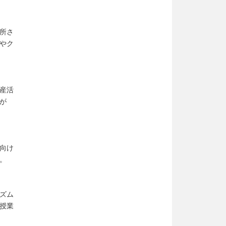
所さ
やク
産活
が
向け
。
ズム
授業