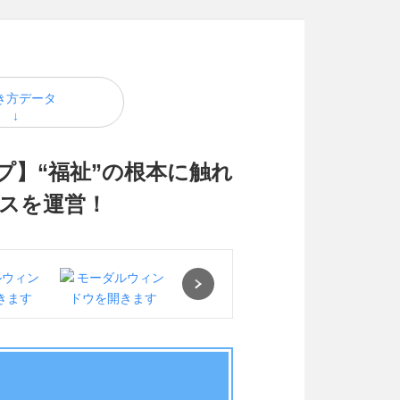
き方データ
ップ】“福祉”の根本に触れ
ビスを運営！
Next