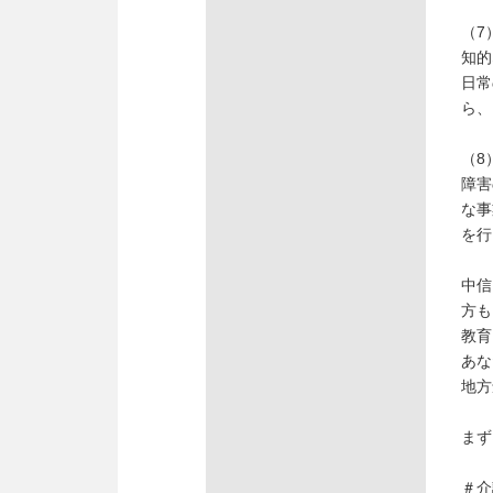
（7
知的
日常
ら、
（8
障害
な事
を行
中信
方も
教育
あな
地方
まず
＃介