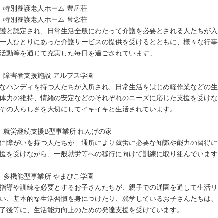
）特別養護老人ホーム 豊岳荘
）特別養護老人ホーム 常念荘
護と認定され、日常生活全般にわたって介護を必要とされる人たちが入
一人ひとりにあった介護サービスの提供を受けるとともに、様々な行事
活動等を通じて充実した毎日を過ごされています。
）障害者支援施設 アルプス学園
なハンディを持つ人たちが入所され、日常生活をはじめ軽作業などの生
体力の維持、情緒の安定などのそれぞれのニーズに応じた支援を受けな
その人らしさを大切にしてイキイキと生活されています。
）就労継続支援B型事業所 れんげの家
に障がいを持つ人たちが、通所により就労に必要な知識や能力の習得に
援を受けながら、一般就労等への移行に向けて訓練に取り組んでいます
）多機能型事業所 やまびこ学園
指導や訓練を必要とするお子さんたちが、親子での通園を通して生活リ
い、基本的な生活習慣を身につけたり、就学しているお子さんたちは、
了後等に、生活能力向上のための発達支援を受けています。