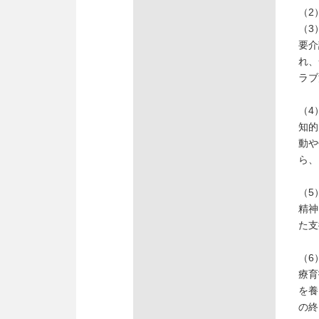
（2
（3
要介
れ、
ラブ
（4
知的
動や
ら、
（5
精神
た支
（6
療育
を養
の終