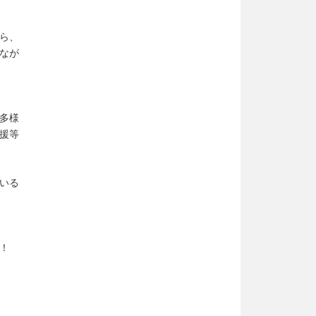
ら、
なが
多様
援等
いる
！