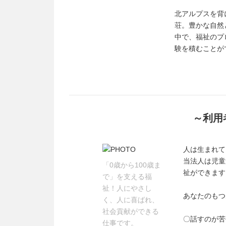
北アルプスを背
荘。豊かな自然
中で、福祉のプ
験を積むことが
～利用
人は生まれて
当法人は児童
「0歳から100歳ま
祉ができます
で」を支える福
祉！人にやさし
あなたのもつ
く、人に喜ばれ、
社会貢献ができる
〇話すのが苦
仕事です。