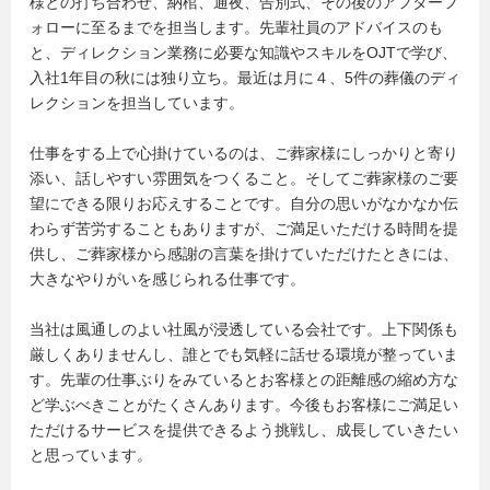
様との打ち合わせ、納棺、通夜、告別式、その後のアフターフ
ォローに至るまでを担当します。先輩社員のアドバイスのも
と、ディレクション業務に必要な知識やスキルをOJTで学び、
入社1年目の秋には独り立ち。最近は月に４、5件の葬儀のディ
レクションを担当しています。
仕事をする上で心掛けているのは、ご葬家様にしっかりと寄り
添い、話しやすい雰囲気をつくること。そしてご葬家様のご要
望にできる限りお応えすることです。自分の思いがなかなか伝
わらず苦労することもありますが、ご満足いただける時間を提
供し、ご葬家様から感謝の言葉を掛けていただけたときには、
大きなやりがいを感じられる仕事です。
当社は風通しのよい社風が浸透している会社です。上下関係も
厳しくありませんし、誰とでも気軽に話せる環境が整っていま
す。先輩の仕事ぶりをみているとお客様との距離感の縮め方な
ど学ぶべきことがたくさんあります。今後もお客様にご満足い
ただけるサービスを提供できるよう挑戦し、成長していきたい
と思っています。