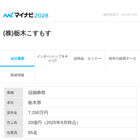
最終更新日：2026/7/29
(株)栃木こすもす
インターンシップ＆キ
会社概要
説明会・セミナー
前年の採用データ
ャリア
取材情報
冠婚葬祭
業種
栃木県
本社
7,250万円
資本金
20億円（2025年9月時点）
売上高
65名
従業員