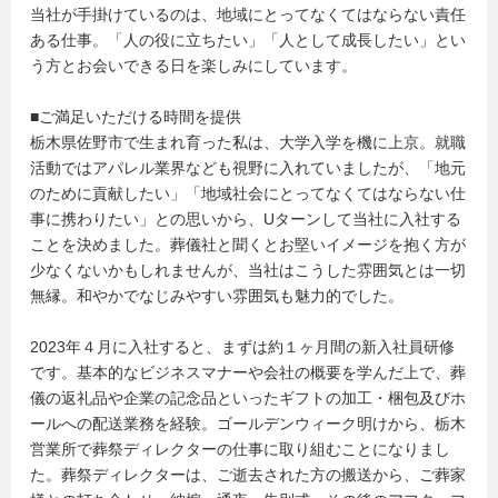
当社が手掛けているのは、地域にとってなくてはならない責任
ある仕事。「人の役に立ちたい」「人として成長したい」とい
う方とお会いできる日を楽しみにしています。
■ご満足いただける時間を提供
栃木県佐野市で生まれ育った私は、大学入学を機に上京。就職
活動ではアパレル業界なども視野に入れていましたが、「地元
のために貢献したい」「地域社会にとってなくてはならない仕
事に携わりたい」との思いから、Uターンして当社に入社する
ことを決めました。葬儀社と聞くとお堅いイメージを抱く方が
少なくないかもしれませんが、当社はこうした雰囲気とは一切
無縁。和やかでなじみやすい雰囲気も魅力的でした。
2023年４月に入社すると、まずは約１ヶ月間の新入社員研修
です。基本的なビジネスマナーや会社の概要を学んだ上で、葬
儀の返礼品や企業の記念品といったギフトの加工・梱包及びホ
ールへの配送業務を経験。ゴールデンウィーク明けから、栃木
営業所で葬祭ディレクターの仕事に取り組むことになりまし
た。葬祭ディレクターは、ご逝去された方の搬送から、ご葬家