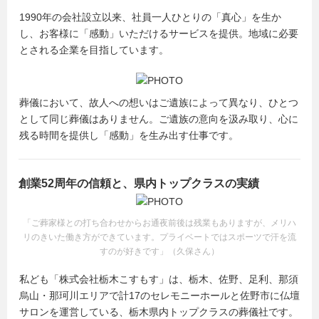
1990年の会社設立以来、社員一人ひとりの「真心」を生か
し、お客様に「感動」いただけるサービスを提供。地域に必要
とされる企業を目指しています。
葬儀において、故人への想いはご遺族によって異なり、ひとつ
として同じ葬儀はありません。ご遺族の意向を汲み取り、心に
残る時間を提供し「感動」を生み出す仕事です。
創業52周年の信頼と、県内トップクラスの実績
「ご葬家様との打ち合わせからお通夜前後は残業もありますが、メリハ
リのきいた働き方ができています。プライベートではスポーツで汗を流
すのが好きです」（久保さん）
私ども「株式会社栃木こすもす」は、栃木、佐野、足利、那須
烏山・那珂川エリアで計17のセレモニーホールと佐野市に仏壇
サロンを運営している、栃木県内トップクラスの葬儀社です。