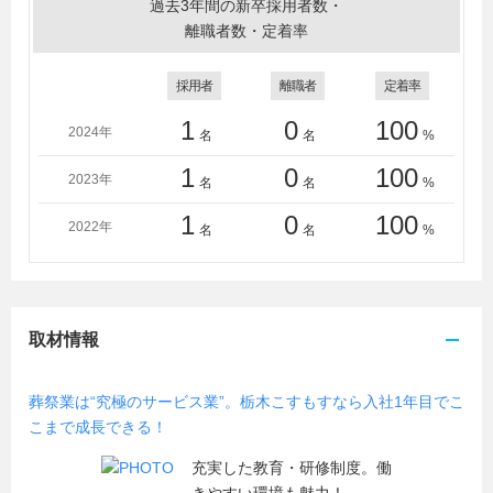
過去3年間の新卒採用者数・
離職者数・定着率
採用者
離職者
定着率
1
0
100
2024年
名
名
%
1
0
100
2023年
名
名
%
1
0
100
2022年
名
名
%
取材情報
葬祭業は“究極のサービス業”。栃木こすもすなら入社1年目でこ
こまで成長できる！
充実した教育・研修制度。働