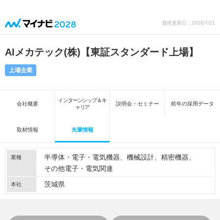
最終更新日：2026/7/21
AIメカテック(株)【東証スタンダード上場】
上場企業
インターンシップ＆キ
会社概要
説明会・セミナー
前年の採用データ
ャリア
取材情報
先輩情報
半導体・電子・電気機器
機械設計
精密機器
業種
その他電子・電気関連
茨城県
本社