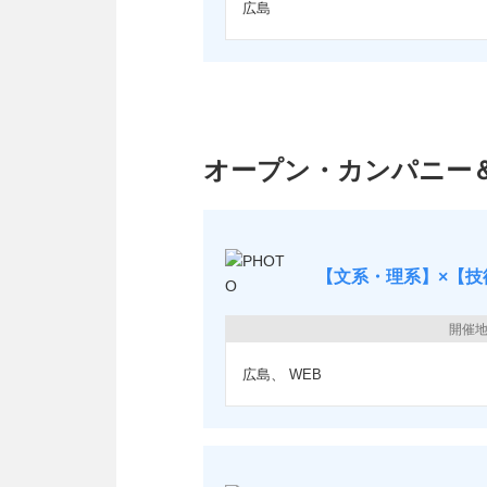
広島
オープン・カンパニー
【文系・理系】×【技
開催
広島
WEB