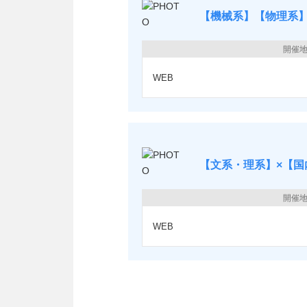
【機械系】【物理系
開催
WEB
【文系・理系】×【国
開催
WEB