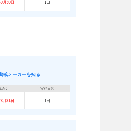
年9月30日
1日
機械メーカーを知る
募締切
実施日数
年8月31日
1日