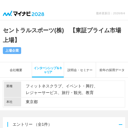
最終更新日：2026/8/4
セントラルスポーツ(株) 【東証プライム市場
上場】
上場企業
インターンシップ＆キ
会社概要
説明会・セミナー
前年の採用データ
ャリア
フィットネスクラブ
イベント・興行
業種
レジャーサービス
旅行・観光
教育
東京都
本社
エントリー
（全1件）