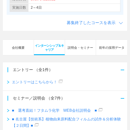
実施日数
2～4日
募集終了したコースを表示
インターンシップ＆キ
会社概要
説明会・セミナー
前年の採用データ
ャリア
エントリー
（全1件）
エントリーはこちらから！
セミナー／説明会
（全7件）
■ 選考直結！フタムラ化学 WEB会社説明会 ■
■ 名古屋【技術系】植物由来原料配合フィルムの試作＆分析体験
【２日間】■