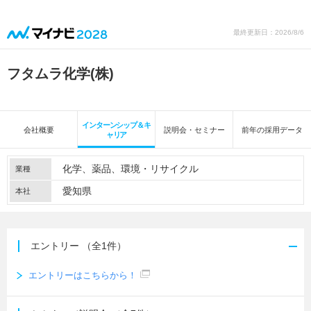
最終更新日：2026/8/6
フタムラ化学(株)
インターンシップ＆キ
会社概要
説明会・セミナー
前年の採用データ
ャリア
化学
薬品
環境・リサイクル
業種
愛知県
本社
エントリー
（全1件）
エントリーはこちらから！