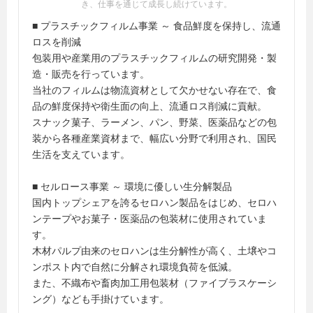
き、仕事を通じて成長し続けています。
■ プラスチックフィルム事業 ～ 食品鮮度を保持し、流通
ロスを削減
包装用や産業用のプラスチックフィルムの研究開発・製
造・販売を行っています。
当社のフィルムは物流資材として欠かせない存在で、食
品の鮮度保持や衛生面の向上、流通ロス削減に貢献。
スナック菓子、ラーメン、パン、野菜、医薬品などの包
装から各種産業資材まで、幅広い分野で利用され、国民
生活を支えています。
■ セルロース事業 ～ 環境に優しい生分解製品
国内トップシェアを誇るセロハン製品をはじめ、セロハ
ンテープやお菓子・医薬品の包装材に使用されていま
す。
木材パルプ由来のセロハンは生分解性が高く、土壌やコ
ンポスト内で自然に分解され環境負荷を低減。
また、不織布や畜肉加工用包装材（ファイブラスケーシ
ング）なども手掛けています。