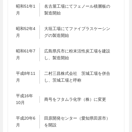
昭和51年1
名古屋工場にてフェノール積層板の
月
製造開始
昭和52年4
大垣工場にてファイブラスケーシン
月
グの製造開始
昭和61年7
広島県呉市に粉末活性炭工場を建設
月
し、製造開始
平成8年11
二村三昌株式会社 茨城工場を併合
月
し、茨城工場と呼称
平成16年
商号をフタムラ化学（株）に変更
10月
平成20年6
田原開発センター（愛知県田原市）
月
を開設