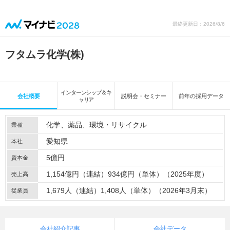
最終更新日：2026/8/6
フタムラ化学(株)
インターンシップ＆キ
会社概要
説明会・セミナー
前年の採用データ
ャリア
化学
薬品
環境・リサイクル
業種
愛知県
本社
5億円
資本金
1,154億円（連結）934億円（単体）（2025年度）
売上高
1,679人（連結）1,408人（単体）（2026年3月末）
従業員
会社紹介記事
会社データ