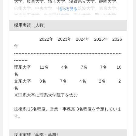
大学、岐阜大学、埼玉大学、滋賀県立大学、静岡大学、
信州大学、中央大学、中部大学、筑波大学、東京大学、
もっと見る
東京農工大学、東京理科大学、富山大学、同志社大学、
名古屋大学、名古屋工業大学、新潟大学、日本大学、広
採用実績（人数）
島大学、福井大学、福岡大学、法政大学、三重大学、山
梨大学、立命館大学
2022年 2023年 2024年 2025年 2026
＜大学＞
年
愛知大学、愛知学院大学、愛知工業大学、愛知淑徳大
-----------------------------------------------------------------------
学、茨城大学、大阪学院大学、大阪工業大学、岡山理科
---------
大学、鹿児島大学、神奈川大学、金沢大学、金沢工業大
理系大卒 11名 4名 7名 7名 10
学、関西大学、関西外国語大学、関西学院大学、京都産
名
業大学、近畿大学、岐阜大学、岐阜薬科大学、慶應義塾
文系大卒 3名 7名 4名 2名 2
大学、高知工科大学、神戸国際大学、國學院大學、国際
名
基督教大学、埼玉工業大学、滋賀大学、滋賀県立大学、
※理系大卒に理系大学院了を含む
静岡大学、静岡県立大学、芝浦工業大学、信州大学、摂
南大学、専修大学、玉川大学、大東文化大学、大同大
技術系 15名程度、営業・事務系 3名程度を予定していま
学、中京大学、中部大学、帝京大学、桐蔭横浜大学、東
す。
海大学、東京農業大学、東京理科大学、東洋大学、富山
大学、同志社大学、長崎大学、長浜バイオ大学、名古屋
大学、名古屋工業大学、名古屋市立大学、南山大学、日
採用実績（学部・学科）