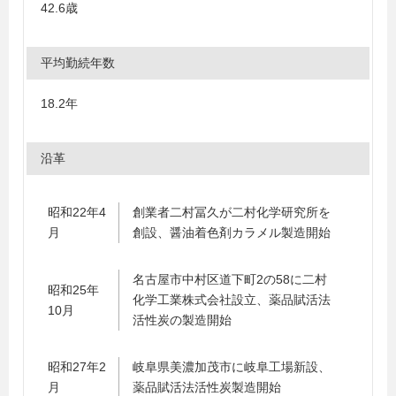
42.6歳
平均勤続年数
18.2年
沿革
昭和22年4
創業者二村冨久が二村化学研究所を
月
創設、醤油着色剤カラメル製造開始
名古屋市中村区道下町2の58に二村
昭和25年
化学工業株式会社設立、薬品賦活法
10月
活性炭の製造開始
昭和27年2
岐阜県美濃加茂市に岐阜工場新設、
月
薬品賦活法活性炭製造開始