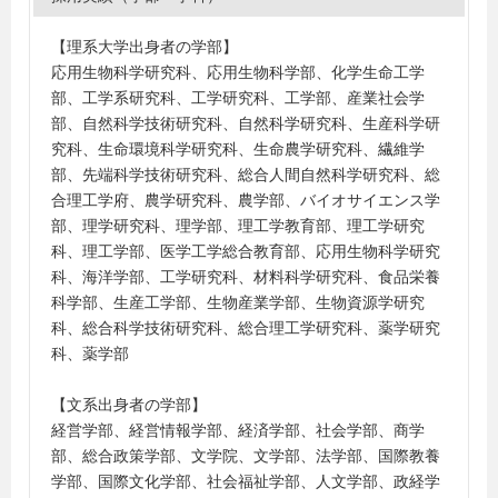
本大学、日本文理大学、広島大学、福井大学、福井工業
大学、法政大学、三重大学、名城大学、横浜国立大学、
【理系大学出身者の学部】
立正大学、立命館大学、龍谷大学、流通経済大学（茨
応用生物科学研究科、応用生物科学部、化学生命工学
城）、早稲田大学
部、工学系研究科、工学研究科、工学部、産業社会学
部、自然科学技術研究科、自然科学研究科、生産科学研
究科、生命環境科学研究科、生命農学研究科、繊維学
部、先端科学技術研究科、総合人間自然科学研究科、総
合理工学府、農学研究科、農学部、バイオサイエンス学
部、理学研究科、理学部、理工学教育部、理工学研究
科、理工学部、医学工学総合教育部、応用生物科学研究
科、海洋学部、工学研究科、材料科学研究科、食品栄養
科学部、生産工学部、生物産業学部、生物資源学研究
科、総合科学技術研究科、総合理工学研究科、薬学研究
科、薬学部
【文系出身者の学部】
経営学部、経営情報学部、経済学部、社会学部、商学
部、総合政策学部、文学院、文学部、法学部、国際教養
学部、国際文化学部、社会福祉学部、人文学部、政経学