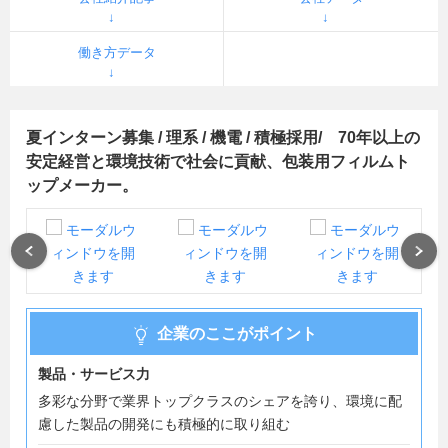
働き方データ
夏インターン募集 / 理系 / 機電 / 積極採用/ 70年以上の
安定経営と環境技術で社会に貢献、包装用フィルムト
ップメーカー。
Previous
Next
企業のここがポイント
製品・サービス力
多彩な分野で業界トップクラスのシェアを誇り、環境に配
慮した製品の開発にも積極的に取り組む