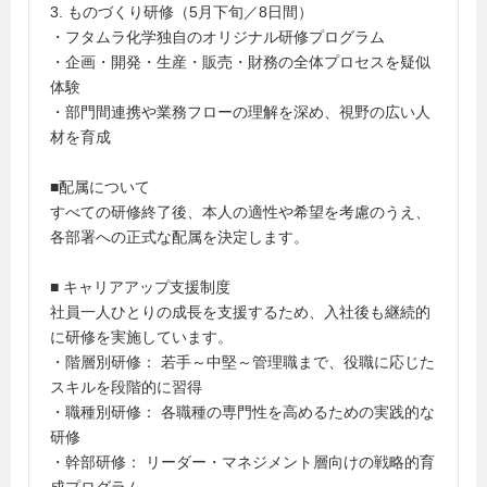
3. ものづくり研修（5月下旬／8日間）
・フタムラ化学独自のオリジナル研修プログラム
・企画・開発・生産・販売・財務の全体プロセスを疑似
体験
・部門間連携や業務フローの理解を深め、視野の広い人
材を育成
■配属について
すべての研修終了後、本人の適性や希望を考慮のうえ、
各部署への正式な配属を決定します。
■ キャリアアップ支援制度
社員一人ひとりの成長を支援するため、入社後も継続的
に研修を実施しています。
・階層別研修： 若手～中堅～管理職まで、役職に応じた
スキルを段階的に習得
・職種別研修： 各職種の専門性を高めるための実践的な
研修
・幹部研修： リーダー・マネジメント層向けの戦略的育