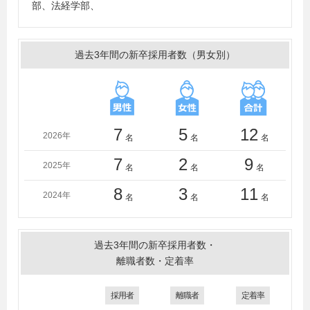
部、法経学部、
過去3年間の新卒採用者数（男女別）
7
5
12
2026年
名
名
名
7
2
9
2025年
名
名
名
8
3
11
2024年
名
名
名
過去3年間の新卒採用者数・
離職者数・定着率
採用者
離職者
定着率