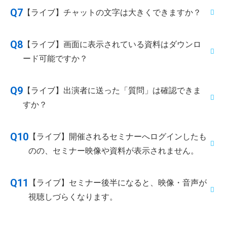
セミナーによっては、チャット入力を制限している場
Q7
【ライブ】チャットの文字は大きくできますか？
合がございます。視聴画面左上の「お知らせ」をご確
認ください。
文字のサイズを大きくすることはできません。なお、
Q8
【ライブ】画面に表示されている資料はダウンロ
文字色を変更することはできます。
ード可能ですか？
基本的にはダウンロードできません。ただし出演者が
Q9
【ライブ】出演者に送った「質問」は確認できま
ダウンロード用の資料を用意しているときに限り、画
すか？
面に表示されている資料をダウンロードすることがで
きる場合があります。ダウンロード可能な資料は、視
可能です。視聴画面右側の「質問」タブをクリックす
Q10
【ライブ】開催されるセミナーへログインしたも
聴画面右側の「資料」タブをクリックすると表示され
ると、出演者とのやり取りだけを見ることができま
のの、セミナー映像や資料が表示されません。
ます。任意の資料を選択し、「選択中の資料をダウン
す。出演者とのやり取りは他の視聴者には見られませ
ロード」をクリックしてください。
んので、人前だと質問しづらい内容は質問スペースを
ご利用のネットワーク環境により、映像や資料の取得
Q11
【ライブ】セミナー後半になると、映像・音声が
活用しましょう！
が途中で中断することがあります。一度ブラウザを終
視聴しづらくなります。
了し、再度ログインしてください。また、ブラウザや
デバイス（パソコン・スマートフォンなど）、ネット
チャットなど、テキストが多くなるとデバイス（パソ