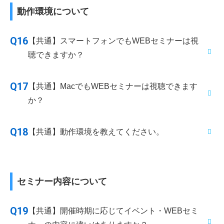
ご確認ください。
す。会員限定コンテンツは、マイナビ2028に会員登録
動作環境について
していただくと視聴できるようになります。すでに会
【アプリの場合】
員登録をしている方は、ログインしていただくと視聴
ログイン後、画面の下部に「メッセージ」があります
Q16
【共通】スマートフォンでもWEBセミナーは視
できます。
のでそちらをタップし、画面上部の「マイナビ編集部
聴できますか？
から」よりご確認ください。
スマートフォンからでも視聴可能です。詳しくは
動作
Q17
【共通】MacでもWEBセミナーは視聴できます
環境
でご確認ください。
か？
Macからでも視聴可能です。詳しくは
動作環境
でご確
Q18
【共通】動作環境を教えてください。
認ください。
パソコン
セミナー内容について
Windows®
Mac®
OS
Windows® 11
macOS
®
14以上
※1
※2
Q19
【共通】開催時期に応じてイベント・WEBセミ
モニタ
解像度1024×768、16ビット以上を表示可能なカラ