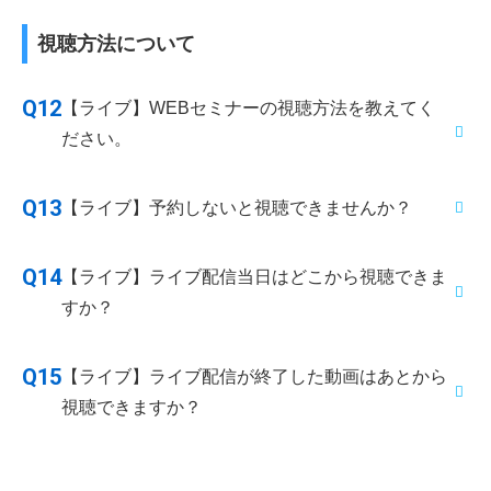
ワーク環境を変更することで解消する場合がありま
コン・スマートフォンなど）への負荷が高まります。
視聴方法について
す。
画面左上にあるハンバーガーボタンからメニューを開
いて『履歴を削除』をクリックし、チャット履歴を削
Q12
【ライブ】WEBセミナーの視聴方法を教えてく
除してください。また、ブラウザやデバイス、ネット
ださい。
ワーク環境を変更することで解消する場合がありま
す。
Q13
【ライブ】予約しないと視聴できませんか？
STEP1
WEBセミナーページ
で予約受付中のセミナ
ーをチェックし、気になるセミナーを予
当日視聴可能なセミナーの場合は、予約していない方
Q14
約。
【ライブ】ライブ配信当日はどこから視聴できま
も視聴可能です。なお、事前にご予約いただくと、マ
すか？
STEP2
配信日当日、
コチラ
の方法で視聴URLを確
イナビ上のスケジュールや「あなたが予約したセミナ
認します。
ー」、「カレンダー」に表示されたり、配信日当日に
【PC／スマホページの場合】
Q15
【ライブ】ライブ配信が終了した動画はあとから
STEP3
セミナー開始20分前からセミナーへログイ
メッセージが届くなど見逃しを防止しやすくなりま
マイナビ2028へログイン後、トップページの「マイペ
視聴できますか？
ンすることができます。 セミナー開始時間
す。ご予約時の情報を出演企業にお伝えすることあり
ージ」タブをクリックすると「メッセージ」という項
までお待ちください！
ませんので、お気軽にご予約ください。
目があります。その中の「マイナビ編集部から」より
WEBセミナーページ
から一部視聴することができま