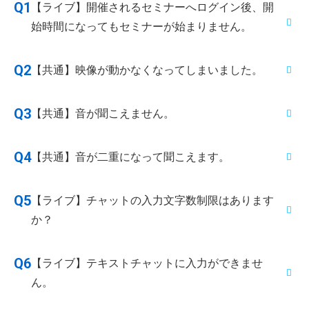
Q1
【ライブ】開催されるセミナーへログイン後、開
始時間になってもセミナーが始まりません。
セミナー開始20分前からログインが可能です。それよ
Q2
【共通】映像が動かなくなってしまいました。
り前にログインしている場合は、一度ブラウザを終了
し、再度ログインしてください。
【ライブ】映像が遅れたり、止まったりする場合は、
Q3
【共通】音が聞こえません。
画面左上にあるハンバーガーボタンからメニューを開
いて『遅延解消』をクリックしてみてください。それ
お使いのデバイス（パソコン・スマートフォンなど）
Q4
【共通】音が二重になって聞こえます。
でも解消されない場合は、一度ブラウザを終了し、再
の音量がミュートになっている、または音量が小さく
度ログインしてください。
設定されている可能性があります。 パソコン上で適切
タブを2つ開いている可能性があります。お使いのデ
Q5
【ライブ】チャットの入力文字数制限はあります
【録画】一度ブラウザを終了し、再度ご視聴くださ
なボリュームに設定されているかご確認ください。そ
バイス（パソコン・スマートフォンなど）のブラウザ
か？
い。
れでも直らない場合は、再度ログインしてください。
を閉じていただき、再度ログインしてください。ま
また、ブラウザやデバイス、ネットワーク環境を変更
た、ブラウザやデバイス、ネットワーク環境を変更す
一度に入力できるのは100文字までです。
Q6
【ライブ】テキストチャットに入力ができませ
することで解消する場合があります。なお、セミナー
ることで解消する場合があります。
ん。
視聴時は、イヤホンのご利用をおすすめいたします。