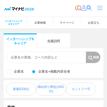
インターンシップ
企業検索
マイページ
お役立ち
＆キャリア
インターンシップ
＆
先輩訪問
キャリア
検索
企業名
企業名+掲載内容全体
締め切り間近(1501
新着(524社)
エントリー
可
社)