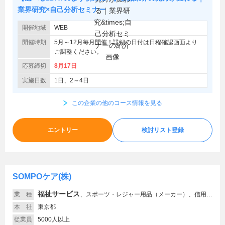
業界研究×自己分析セミナー
開催地域
WEB
開催時期
5月～12月毎月開催！詳細の日付は日程確認画面より
ご調整ください。
応募締切
8月17日
実施日数
1日、2～4日
この企業の他のコース情報を見る
エントリー
検討リスト登録
SOMPOケア(株)
福祉サービス
業 種
、
スポーツ・レジャー用品（メーカー）、信用金庫・労働金庫・信用組合、ホテル・旅館、食品
本 社
東京都
従業員
5000人以上