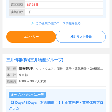
応募締切
8月25日
実施日数
1日
この企業の他のコース情報を見る
エントリー
検討リスト登録
三井情報(株)(三井物産グループ)
情報処理
業 種
、
ソフトウエア、商社（電子・電気機器・OA機器）、通信・インフラ、薬品
本 社
東京都
従業員
1000 ～ 3000人未満
オープン・カンパニー等
【2 Days/３Days 対面開催！！】企業理解・業務体験プロ
グラム