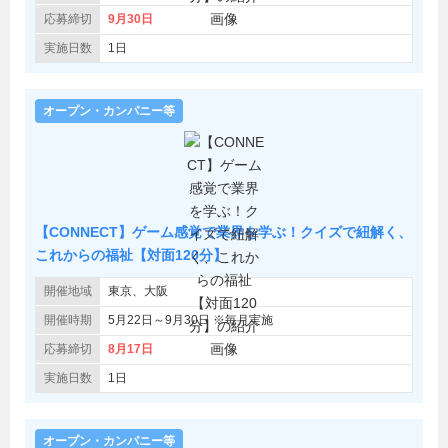
応募締切
9月30日
実施日数
1日
オープン・カンパニー等
【CONNECT】ゲーム感覚で業界を学ぶ！クイズで紐解く、
これからの福祉【対面120分】
開催地域
東京、大阪
開催時期
5月22日～9月30日 ※毎月実施
応募締切
8月17日
実施日数
1日
オープン・カンパニー等