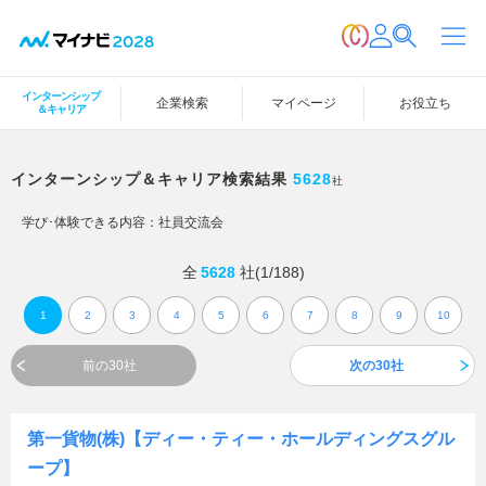
インターンシップ
企業検索
マイページ
お役立ち
＆キャリア
インターンシップ＆キャリア検索結果
5628
社
学び･体験できる内容：
社員交流会
全
5628
社(1/188)
1
2
3
4
5
6
7
8
9
10
前の30社
次の30社
第一貨物(株)【ディー・ティー・ホールディングスグル
ープ】