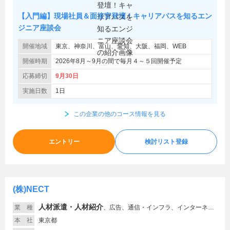
【入門編】現場社員＆面接官登壇！キャリアパスを知るエン
ジニア座談会
開催地域
東京、神奈川、富山、愛知、大阪、福岡、WEB
開催時期
2026年8月～9月の間で毎月４～５回開催予定
応募締切
9月30日
実施日数
1日
この企業の他のコース情報を見る
エントリー
検討リスト登録
(株)NECT
人材派遣・人材紹介
業 種
、
広告、通信・インフラ、インターネット関連、サービス（その他）
本 社
東京都