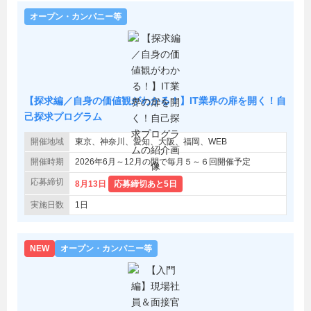
オープン・カンパニー等
【探求編／自身の価値観がわかる！】IT業界の扉を開く！自
己探求プログラム
開催地域
東京、神奈川、愛知、大阪、福岡、WEB
開催時期
2026年6月～12月の間で毎月５～６回開催予定
応募締切
8月13日
応募締切あと5日
実施日数
1日
NEW
オープン・カンパニー等