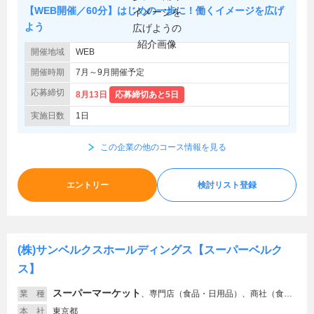
【WEB開催／60分】はじめの一歩に！働くイメージを広げ
よう
開催地域
WEB
開催時期
7月～9月開催予定
応募締切
8月13日
応募締切あと5日
実施日数
1日
この企業の他のコース情報を見る
エントリー
検討リスト登録
(株)サンベルクスホールディングス【スーパーベルク
ス】
スーパーマーケット
業 種
、
専門店（食品・日用品）、商社（食品・農林・水産）、給食・デリカ・フードビジネス、食品
本 社
東京都