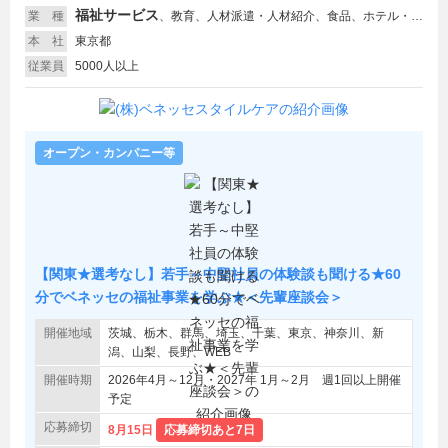
福祉サービス
業 種
、
教育、人材派遣・人材紹介、食品、ホテル・旅館
本 社
東京都
従業員
5000人以上
オープン・カンパニー等
【関東★選考なし】若手～中堅社員の体験談も聞ける★60
分でベネッセの福祉事業を学ぶ★＜先輩座談会＞
開催地域
茨城、栃木、群馬、埼玉、千葉、東京、神奈川、新
潟、山梨、長野、WEB
開催時期
2026年4月～12月・2027年 1月～2月 週1回以上開催
予定
応募締切
8月15日
応募締切あと7日