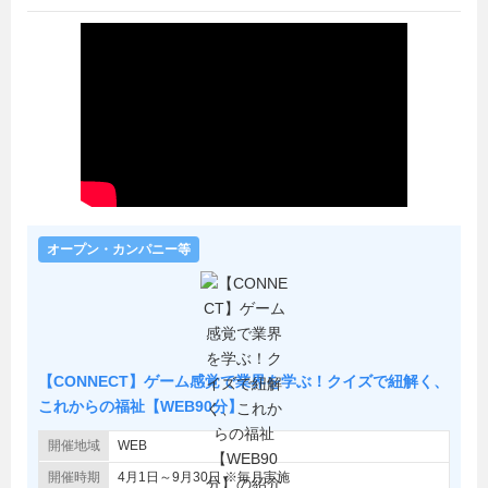
オープン・カンパニー等
【CONNECT】ゲーム感覚で業界を学ぶ！クイズで紐解く、
これからの福祉【WEB90分】
開催地域
WEB
開催時期
4月1日～9月30日 ※毎月実施