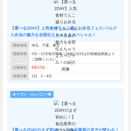
【選べる2DAY】人気食材てんこ盛りお弁当フェス♪ベルク
ス弁当の魅力を全部伝えちゃうよスペシャル！
開催地域
埼玉、千葉、東京
開催時期
5月～12月毎月開催！詳細の日付は日程確認画面より
ご調整ください。
応募締切
8月17日
実施日数
1日、2～4日
オープン・カンパニー等
【選べる2DAYのまず初めに！】食品業界の見方が変わる｜