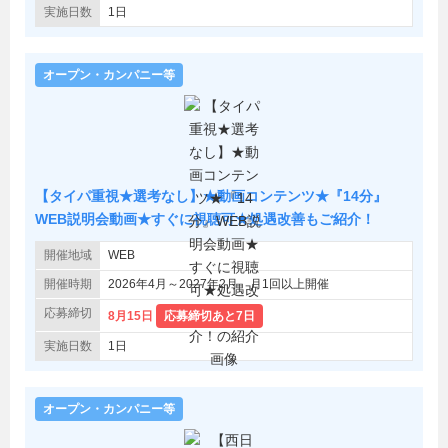
実施日数
1日
オープン・カンパニー等
【タイパ重視★選考なし】★動画コンテンツ★『14分』
WEB説明会動画★すぐに視聴可★処遇改善もご紹介！
開催地域
WEB
開催時期
2026年4月～2027年2月 月1回以上開催
応募締切
8月15日
応募締切あと7日
実施日数
1日
オープン・カンパニー等