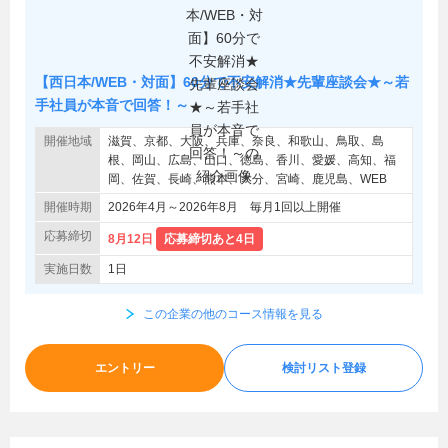
【西日本/WEB・対面】60分で不安解消★先輩座談会★～若
手社員が本音で回答！～
開催地域
滋賀、京都、大阪、兵庫、奈良、和歌山、鳥取、島
根、岡山、広島、山口、徳島、香川、愛媛、高知、福
岡、佐賀、長崎、熊本、大分、宮崎、鹿児島、WEB
開催時期
2026年4月～2026年8月 毎月1回以上開催
応募締切
8月12日
応募締切あと4日
実施日数
1日
この企業の他のコース情報を見る
エントリー
検討リスト登録