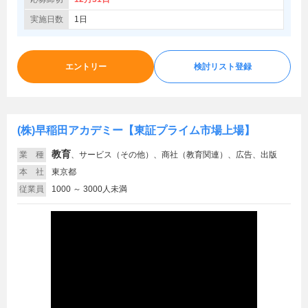
実施日数
1日
エントリー
検討リスト登録
(株)早稲田アカデミー【東証プライム市場上場】
教育
業 種
、
サービス（その他）、商社（教育関連）、広告、出版
本 社
東京都
従業員
1000 ～ 3000人未満