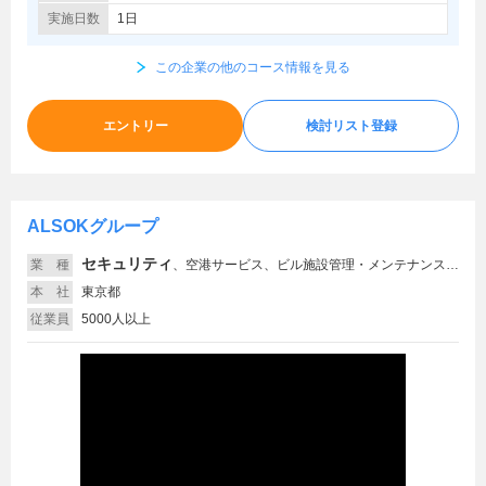
実施日数
1日
この企業の他のコース情報を見る
エントリー
検討リスト登録
ALSOKグループ
セキュリティ
業 種
、
空港サービス、ビル施設管理・メンテナンス、専門コンサルティング、インターネット関連
本 社
東京都
従業員
5000人以上