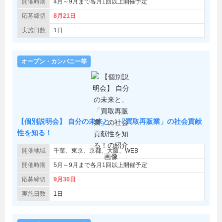
開催時期
4月～9月まで各月1回以上開催予定
応募締切
8月21日
実施日数
1日
オープン・カンパニー等
【個別説明会】 自分の未来と、 「買取再販業」の社会貢献
性を知る！
開催地域
千葉、東京、京都、大阪、WEB
開催時期
5月～9月まで各月1回以上開催予定
応募締切
9月30日
実施日数
1日