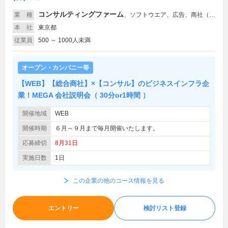
コンサルティングファーム
業 種
、
ソフトウエア、広告、商社（ソフトウエア）、商社（文具・事務用品・日用品）
本 社
東京都
従業員
500 ～ 1000人未満
オープン・カンパニー等
【WEB】【総合商社】×【コンサル】のビジネスインフラ企
業！MEGA 会社説明会（ 30分or1時間 ）
開催地域
WEB
開催時期
６月～９月まで毎月開催いたします。
応募締切
8月31日
実施日数
1日
この企業の他のコース情報を見る
エントリー
検討リスト登録