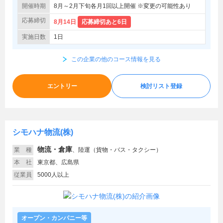
開催時期
8月～2月下旬各月1回以上開催 ※変更の可能性あり
応募締切
8月14日
応募締切あと6日
実施日数
1日
この企業の他のコース情報を見る
エントリー
検討リスト登録
シモハナ物流(株)
物流・倉庫
業 種
、
陸運（貨物・バス・タクシー）
本 社
東京都、広島県
従業員
5000人以上
オープン・カンパニー等