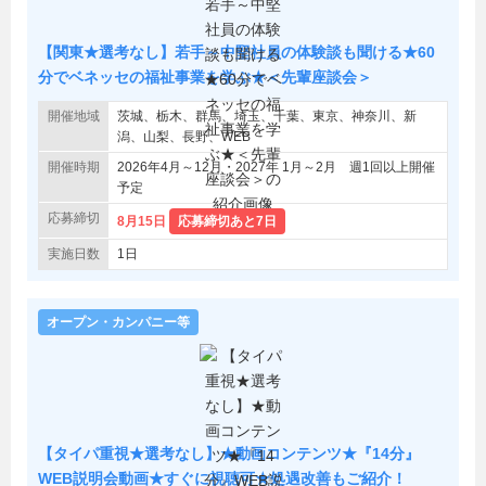
【関東★選考なし】若手～中堅社員の体験談も聞ける★60
分でベネッセの福祉事業を学ぶ★＜先輩座談会＞
開催地域
茨城、栃木、群馬、埼玉、千葉、東京、神奈川、新
潟、山梨、長野、WEB
開催時期
2026年4月～12月・2027年 1月～2月 週1回以上開催
予定
応募締切
8月15日
応募締切あと7日
実施日数
1日
オープン・カンパニー等
【タイパ重視★選考なし】★動画コンテンツ★『14分』
WEB説明会動画★すぐに視聴可★処遇改善もご紹介！