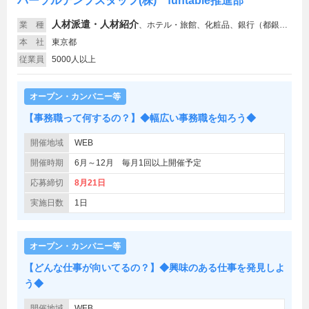
パーソルテンプスタッフ(株) funtable推進部
人材派遣・人材紹介
業 種
、
ホテル・旅館、化粧品、銀行（都銀）、食品
本 社
東京都
従業員
5000人以上
オープン・カンパニー等
【事務職って何するの？】◆幅広い事務職を知ろう◆
開催地域
WEB
開催時期
6月～12月 毎月1回以上開催予定
応募締切
8月21日
実施日数
1日
オープン・カンパニー等
【どんな仕事が向いてるの？】◆興味のある仕事を発見しよ
う◆
開催地域
WEB