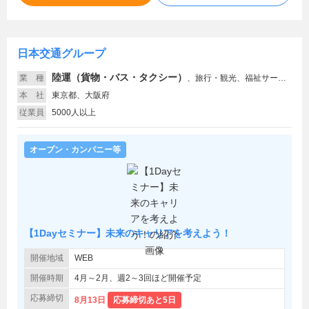
日本交通グループ
陸運（貨物・バス・タクシー）
業 種
、
旅行・観光、福祉サービス、教育、広告
本 社
東京都、大阪府
従業員
5000人以上
オープン・カンパニー等
【1Dayセミナー】未来のキャリアを考えよう！
開催地域
WEB
開催時期
4月～2月、週2～3回ほど開催予定
応募締切
8月13日
応募締切あと5日