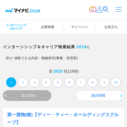
インターンシップ
企業検索
マイページ
お役立ち
＆キャリア
インターンシップ＆キャリア検索結果
2018
社
学び･体験できる内容：
職種研究(事務・管理系)
全
2018
社(1/68)
1
2
3
4
5
6
7
8
9
10
前の30社
次の30社
第一貨物(株)【ディー・ティー・ホールディングスグル
ープ】