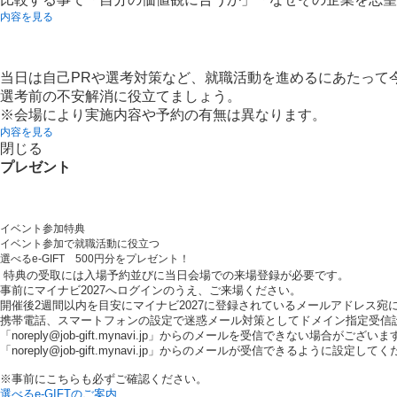
内容を見る
当日は自己PRや選考対策など、就職活動を進めるにあたって
選考前の不安解消に役立てましょう。
※会場により実施内容や予約の有無は異なります。
内容を見る
閉じる
プレゼント
イベント参加特典
イベント参加で就職活動に役立つ
選べるe-GIFT 500円分をプレゼント！
特典の受取には入場予約並びに当日会場での来場登録が必要です。
事前にマイナビ2027へログインのうえ、ご来場ください。
開催後2週間以内を目安にマイナビ2027に登録されているメールアドレス宛
携帯電話、スマートフォンの設定で迷惑メール対策としてドメイン指定受信
「noreply@job-gift.mynavi.jp」からのメールを受信できない場合がございま
「noreply@job-gift.mynavi.jp」からのメールが受信できるように設定して
※事前にこちらも必ずご確認ください。
選べるe-GIFTのご案内