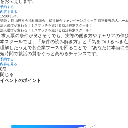
をお伝えします。
予約する
内容を見る
15:00
15:45
講師： 岡山県社会福祉協議会 福祉紹介キャンペーンスタッフ 特別養護老人ホー
法人選びが変わる！ミスマッチを避ける就活特別スクール！
法人選びが変わる！ミスマッチを避ける就活特別スクール！
求人票の条件が良さそうでも、実際の働き方やキャリアの伸
本スクールでは、「条件の読み解き方」と「気をつけるべき
理解したうえで各企業ブースを回ることで、“あなたに本当に
短時間で就活の質をぐっと高めるチャンスです。
予約する
内容を見る
0
/
0
閉じる
イベントのポイント