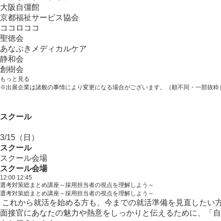
大阪自彊館
京都福祉サービス協会
ココロココ
聖徳会
あなぶきメディカルケア
静和会
創樹会
もっと見る
※出展企業は諸般の事情により変更になる場合がございます。（順不同・一部抜粋
スクール
3/15
（日）
スクール
スクール会場
スクール会場
12:00
12:45
選考対策総まとめ講座～採用担当者の視点を理解しよう～
選考対策総まとめ講座～採用担当者の視点を理解しよう～
これから就活を始める方も、今までの就活準備を見直したい
面接官にあなたの魅力や熱意をしっかりと伝えるために、「自