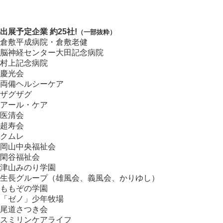
出展予定企業 約
25
社!
（一部抜粋）
倉敷平成病院・倉敷老健
脳神経センター大田記念病院
村上記念病院
慶光会
両備ヘルシーケア
ザグザグ
アール・ケア
医清会
超寿会
クムレ
岡山中央福祉会
閑谷福祉会
津山みのり学園
生長グループ（雄風会、義風会、かりゆし）
ももぞの学園
「ゼノ」少年牧場
尾道さつき会
スミリンケアライフ