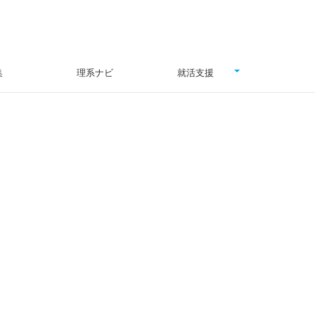
集
理系ナビ
就活支援