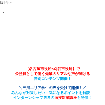
同組合＞
）＞
）
【名古屋市役所×刈谷市役所】で
公務員として働く
先輩のリアルな声が聞ける
特別コンテンツ
開催！
＼三河エリア学生の声を受けて開催！／
みんなが対策したい・気になるポイントを解説！
インターンシップ選考の
面接対策講座
も開催！