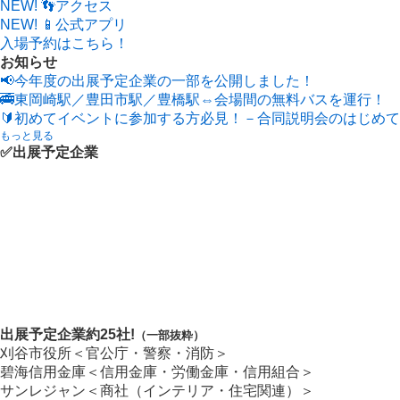
NEW!
👣アクセス
NEW!
📱公式アプリ
入場予約はこちら！
お知らせ
📢今年度の出展予定企業の一部を公開しました！
🚎東岡崎駅／豊田市駅／豊橋駅⇔会場間の無料バスを運行！
🔰初めてイベントに参加する方必見！－合同説明会のはじめ
もっと見る
✅出展予定企業
出展予定企業
約25
社!
（一部抜粋）
刈谷市役所＜官公庁・警察・消防＞
碧海信用金庫＜信用金庫・労働金庫・信用組合＞
サンレジャン＜商社（インテリア・住宅関連）＞