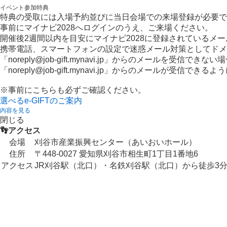
イベント参加特典
特典の受取には入場予約並びに当日会場での来場登録が必要で
事前にマイナビ2028へログインのうえ、ご来場ください。
開催後2週間以内を目安にマイナビ2028に登録されているメ
携帯電話、スマートフォンの設定で迷惑メール対策としてドメ
「noreply@job-gift.mynavi.jp」からのメールを受信でき
「noreply@job-gift.mynavi.jp」からのメールが受信で
※事前にこちらも必ずご確認ください。
選べるe-GIFTのご案内
内容を見る
閉じる
👣アクセス
会場
刈谷市産業振興センター（あいおいホール）
住所
〒448-0027 愛知県刈谷市相生町1丁目1番地6
アクセス
JR刈谷駅（北口）・名鉄刈谷駅（北口）から徒歩3