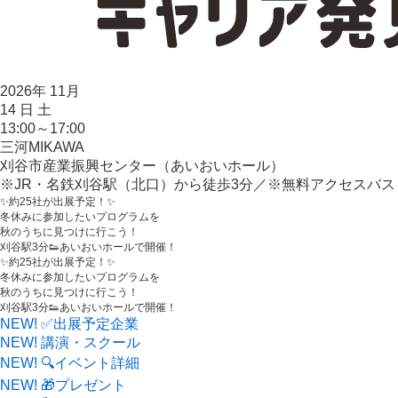
2026
年
11
月
14
日
土
13:00～17:00
三河
MIKAWA
刈谷市産業振興センター（あいおいホール）
※JR・名鉄刈谷駅（北口）から徒歩3分／※無料アクセスバ
✨約25社が出展予定！✨
冬休みに参加したいプログラムを
秋のうちに見つけに行こう！
刈谷駅3分👟あいおいホールで開催！
✨約25社が出展予定！✨
冬休みに参加したいプログラムを
秋のうちに見つけに行こう！
刈谷駅3分👟あいおいホールで開催！
NEW!
✅出展予定企業
NEW!
講演・スクール
NEW!
🔍イベント詳細
NEW!
🎁プレゼント