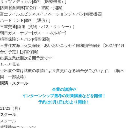
リィツメディカル[商社（医療機器）]
防衛省自衛隊[官公庁・警察・消防]
富士フイルムビジネスイノベーションジャパン[精密機器]
ハートランド[商社（通信）]
三重交通[陸運（貨物・バス・タクシー）]
朝日ガスエナジー[ガス・エネルギー]
損害保険ジャパン[損害保険]
三井住友海上火災保険・あいおいニッセイ同和損害保険 【2027年4月
合併予定】[損害保険]
出展企業は順次公開予定です！
もっと見る
※出展企業は諸般の事情により変更になる場合がございます。（順不
同・一部抜粋）
講演・スクール
企業の講演や
インターンシップ選考の対策講座などを開催！
予約は9月1日(火)より開始！
11/23
（月）
スクール
スクール
就活準備コンテンツ