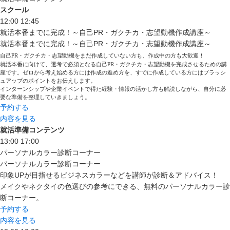
スクール
12:00
12:45
就活本番までに完成！～自己PR・ガクチカ・志望動機作成講座～
就活本番までに完成！～自己PR・ガクチカ・志望動機作成講座～
自己PR・ガクチカ・志望動機をまだ作成していない方も、作成中の方も大歓迎！
就活本番に向けて、選考で必須となる自己PR・ガクチカ・志望動機を完成させるための講
座です。ゼロから考え始める方には作成の進め方を、すでに作成している方にはブラッシ
ュアップのポイントをお伝えします。
インターンシップや企業イベントで得た経験・情報の活かし方も解説しながら、自分に必
要な準備を整理していきましょう。
予約する
内容を見る
就活準備コンテンツ
13:00
17:00
パーソナルカラー診断コーナー
パーソナルカラー診断コーナー
印象UPが目指せるビジネスカラーなどを講師が診断＆アドバイス！
メイクやネクタイの色選びの参考にできる、無料のパーソナルカラー診
断コーナー。
予約する
内容を見る