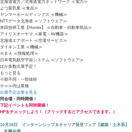
北海道電力／北海道電力ネットワーク ≪電力≫
よつ葉乳業 ≪食品≫
ヤンマーホールディングス ≪機械≫
NTTデータ北海道 ≪ソフトウエア≫
本田技研工業【Honda】 ≪自動車・自動車部品≫
アイリスオーヤマ ≪家電・AV機器≫
北海道エアポート ≪空港サービス≫
ダイキン工業 ≪機械≫
ＨＢＡ ≪情報処理≫
日本電気航空宇宙システム ≪ソフトウエア≫
ほか多数出展予定！
もっと見る
※順不同・一部抜粋
※≪≫内は業種
出展予定企業を見る
同会場・同時開催！
下記イベントも同時開催！
HPをチェックしよう！（クリックするとアクセスできます。）
10月18日 インターンシップ＆キャリア発見フェア【建築・土木系】
札幌会場