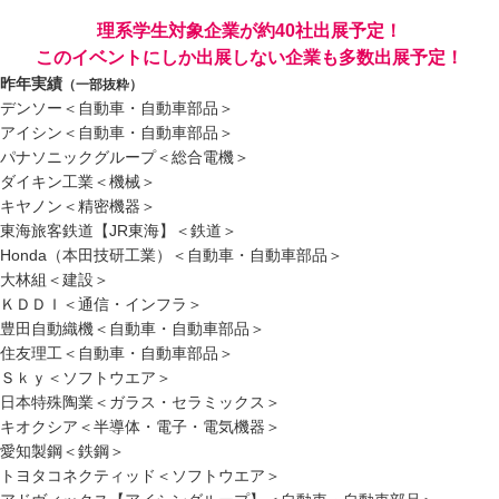
理系学生対象企業が約40社出展予定！
このイベントにしか出展しない企業も多数出展予定！
昨年実績
（一部抜粋）
デンソー＜自動車・自動車部品＞
アイシン＜自動車・自動車部品＞
パナソニックグループ＜総合電機＞
ダイキン工業＜機械＞
キヤノン＜精密機器＞
東海旅客鉄道【JR東海】＜鉄道＞
Honda（本田技研工業）＜自動車・自動車部品＞
大林組＜建設＞
ＫＤＤＩ＜通信・インフラ＞
豊田自動織機＜自動車・自動車部品＞
住友理工＜自動車・自動車部品＞
Ｓｋｙ＜ソフトウエア＞
日本特殊陶業＜ガラス・セラミックス＞
キオクシア＜半導体・電子・電気機器＞
愛知製鋼＜鉄鋼＞
トヨタコネクティッド＜ソフトウエア＞