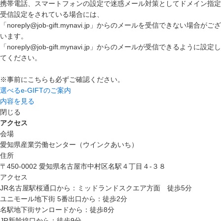
携帯電話、スマートフォンの設定で迷惑メール対策としてドメイン指定
受信設定をされている場合には、
「noreply@job-gift.mynavi.jp」からのメールを受信できない場合がござ
います。
「noreply@job-gift.mynavi.jp」からのメールが受信できるように設定し
てください。
※事前にこちらも必ずご確認ください。
選べるe-GIFTのご案内
内容を見る
閉じる
アクセス
会場
愛知県産業労働センター（ウインクあいち）
住所
〒450-0002 愛知県名古屋市中村区名駅４丁目４-３８
アクセス
JR名古屋駅桜通口から：ミッドランドスクエア方面 徒歩5分
ユニモール地下街 5番出口から：徒歩2分
名駅地下街サンロードから：徒歩8分
JR新幹線口から：徒歩9分