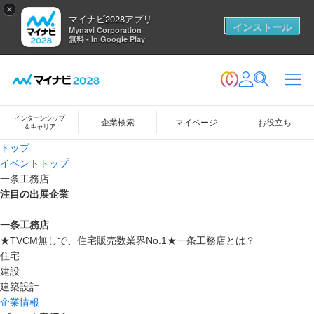
×
マイナビ2028アプリ
インストール
Mynavi Corporation
無料 - In Google Play
インターンシップ
企業検索
マイページ
お役立ち
＆キャリア
トップ
イベントトップ
一条工務店
注目の出展企業
一条工務店
★TVCM無しで、住宅販売数業界No.1★一条工務店とは？
住宅
建設
建築設計
企業情報