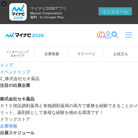
×
マイナビ2028アプリ
インストール
Mynavi Corporation
無料 - In Google Play
インターンシップ
企業検索
マイページ
お役立ち
＆キャリア
トップ
イベントトップ
2_株式会社セキ薬品
注目の出展企業
株式会社セキ薬品
ＯＴＣ併設調剤薬局と単独調剤薬局の両方で業務を経験できることがメ
リット。薬剤師として多様な経験を積める環境です！
ドラッグストア
企業情報
出展スケジュール