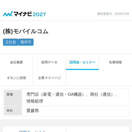
最終更新日：2026/7/28
(株)モバイルコム
正社員
既卒可
会社概要
採用データ
説明会・セミナー
先輩情報
ギモンに回答
企業マイページ
専門店（家電・通信・OA機器）
商社（通信）
業種
情報処理
愛媛県
本社