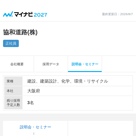
最終更新日：2026/8/7
協和道路(株)
正社員
会社概要
採用データ
説明会・セミナー
建設
建築設計
化学
環境・リサイクル
業種
大阪府
本社
残り採用
3
名
予定人数
説明会・セミナー