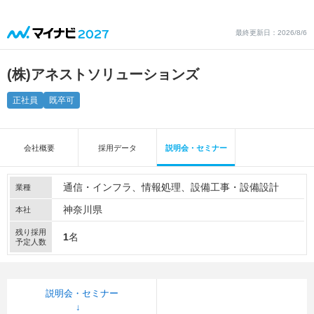
最終更新日：2026/8/6
(株)アネストソリューションズ
正社員
既卒可
会社概要
採用データ
説明会・セミナー
通信・インフラ
情報処理
設備工事・設備設計
業種
神奈川県
本社
残り採用
1
名
予定人数
説明会・セミナー