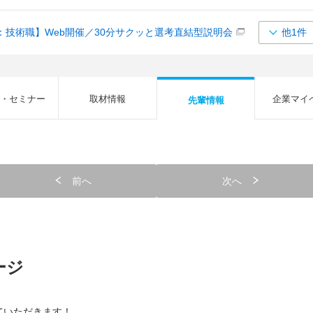
：技術職】Web開催／30分サクッと選考直結型説明会
他1件
・セミナー
取材情報
企業マイ
先輩情報
前へ
次へ
ージ
ていただきます！