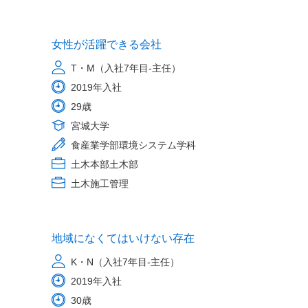
女性が活躍できる会社
T・M（入社7年目-主任）
2019年入社
29歳
宮城大学
食産業学部環境システム学科
土木本部土木部
土木施工管理
地域になくてはいけない存在
K・N（入社7年目-主任）
2019年入社
30歳