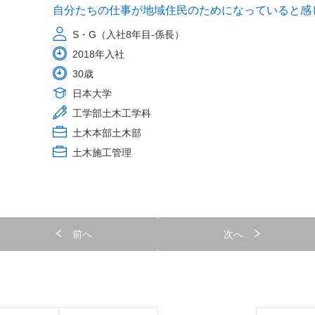
自分たちの仕事が地域住民のためになっていると感
S・G（入社8年目-係長）
2018年入社
30歳
日本大学
工学部土木工学科
土木本部土木部
土木施工管理
前へ
次へ