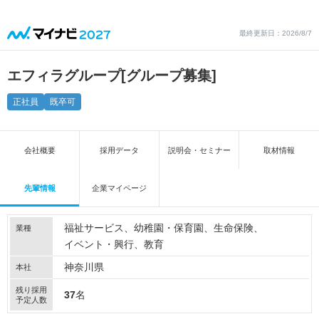
最終更新日：2026/8/7
エフィラグループ
[グループ募集]
正社員
既卒可
会社概要
採用データ
説明会・セミナー
取材情報
先輩情報
企業マイページ
福祉サービス
幼稚園・保育園
生命保険
業種
イベント・興行
教育
神奈川県
本社
残り採用
37
名
予定人数