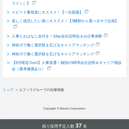
ライン）】
スピード重視派にオススメ！【一次面接】
楽しく就活したい派にオススメ！【3種類から選べるサブ企画】
人事とおはなし会付き！2day会社説明会＆お仕事体験
神奈川で働く選択肢を広げるキャリアマッチング
神奈川で働く選択肢を広げるキャリアマッチング
【8月限定/1on1】人事直通！個別のWEB会社説明＆キャリア相談
会（選考優遇あり）
トップ
エフィラグループの先輩情報
Copyright © Mynavi Corporation
37
残り採用予定人数
名