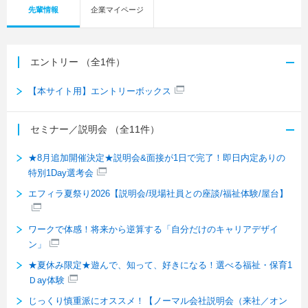
先輩情報
企業マイページ
エントリー
（全1件）
【本サイト用】エントリーボックス
セミナー／説明会
（全11件）
★8月追加開催決定★説明会&面接が1日で完了！即日内定ありの
特別1Day選考会
エフィラ夏祭り2026【説明会/現場社員との座談/福祉体験/屋台】
ワークで体感！将来から逆算する「自分だけのキャリアデザイ
ン」
★夏休み限定★遊んで、知って、好きになる！選べる福祉・保育1
Ｄay体験
じっくり慎重派にオススメ！【ノーマル会社説明会（来社／オン