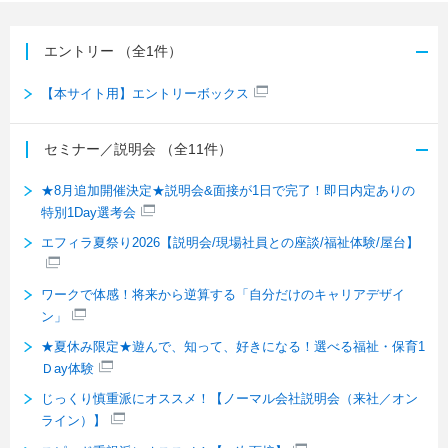
エントリー
（全1件）
【本サイト用】エントリーボックス
セミナー／説明会
（全11件）
★8月追加開催決定★説明会&面接が1日で完了！即日内定ありの
特別1Day選考会
エフィラ夏祭り2026【説明会/現場社員との座談/福祉体験/屋台】
ワークで体感！将来から逆算する「自分だけのキャリアデザイ
ン」
★夏休み限定★遊んで、知って、好きになる！選べる福祉・保育1
Ｄay体験
じっくり慎重派にオススメ！【ノーマル会社説明会（来社／オン
ライン）】