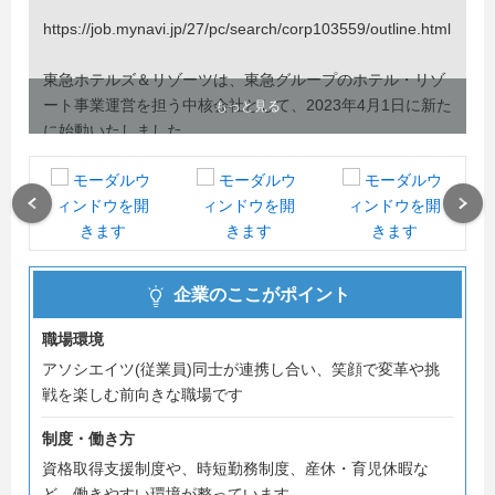
https://job.mynavi.jp/27/pc/search/corp103559/outline.html
東急ホテルズ＆リゾーツは、東急グループのホテル・リゾ
ート事業運営を担う中核会社として、2023年4月1日に新た
もっと見る
に始動いたしました。
全国の東急ホテルズの店舗で働くホテル採用と、当社では
ホテルオペレーションのプロフェッショナルとして東急ホ
Previous
Next
テルズ＆リゾーツやホテルの管理・販売促進部門などで働
くマネジメント職採用を行っております。
企業のここがポイント
今後新規ホテルの出店も予定しており、幅広いフィールド
での活躍と成長の機会があります。ホテル事業に興味をお
職場環境
持ちの皆さまのご応募を従業員一同、心よりお待ちしてお
アソシエイツ(従業員)同士が連携し合い、笑顔で変革や挑
ります。
戦を楽しむ前向きな職場です
制度・働き方
資格取得支援制度や、時短勤務制度、産休・育児休暇な
ど、働きやすい環境が整っています