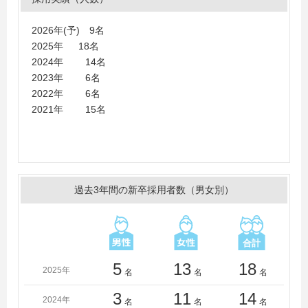
大学、聖心女子大学、専修大学、拓殖大学、多摩大学、
千葉商科大学、中央大学、津田塾大学、東海大学、東京
2026年(予) 9名
外国語大学、東京学芸大学、東京家政大学、東京女子大
2025年 18名
学、東京都市大学、東京農業大学、東洋英和女学院大
2024年 14名
学、日本大学、日本女子大学、フェリス女学院大学、文
2023年 6名
教大学、法政大学、明治大学、明治学院大学、名城大
2022年 6名
学、山形大学、山梨県立大学、立教大学、早稲田大学、
2021年 15名
高知県立大学
過去3年間の新卒採用者数（男女別）
5
13
18
2025年
名
名
名
3
11
14
2024年
名
名
名