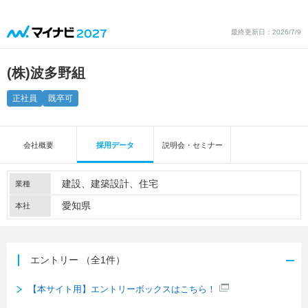
最終更新日：2026/7/9
(株)波多野組
正社員
既卒可
会社概要
採用データ
説明会・セミナー
建設
建築設計
住宅
業種
愛知県
本社
エントリー
（全1件）
【本サイト用】エントリーボックスはこちら！