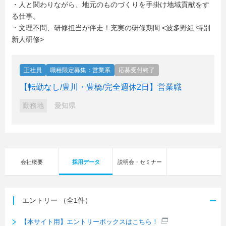
・人と関わりながら、地元のものづくりを手掛け地域貢献をす
る仕事。
・文理不問、研修担当が伴走！充実の研修期間 <波多野組 特別
新人研修>
正社員
職種限定募集：営業系
応募受付終了
【転勤なし/豊川・豊橋/完全週休2日】営業職
勤務地
愛知県
会社概要
採用データ
説明会・セミナー
エントリー
（全1件）
【本サイト用】エントリーボックスはこちら！