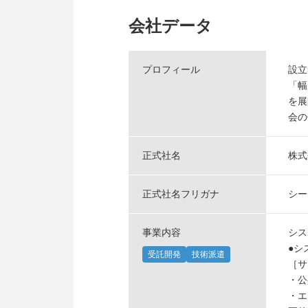
会社データ
プロフィール
設立
「幅
を展
会の
正式社名
株式
正式社名フリガナ
シー
事業内容
シス
●シ
受託開発
技術派遣
［サ
・公
・エ