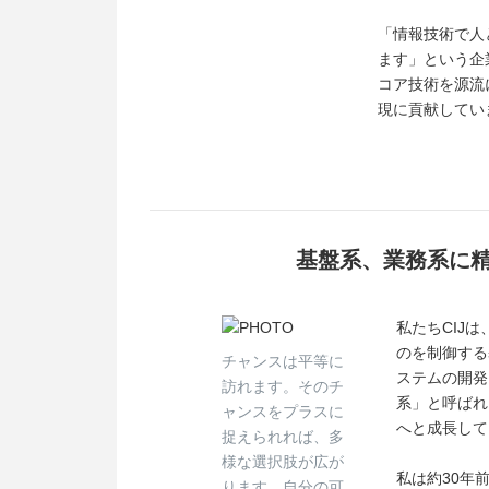
「情報技術で人
ます」という企
コア技術を源流
現に貢献してい
基盤系、業務系に精
私たちCIJ
のを制御する
チャンスは平等に
ステムの開発
訪れます。そのチ
系」と呼ばれ
ャンスをプラスに
へと成長して
捉えられれば、多
様な選択肢が広が
私は約30年
ります。自分の可