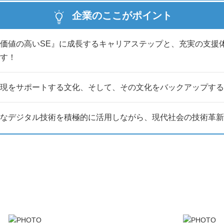
企業のここがポイント
場の雰囲気」「働きやすさ」を、まるごと理解できる録画版の説明会で
ので、自分のペースで会社理解が深められます
価値の高いSE』に成長するキャリアステップと、充実の支援
す！
現をサポートする文化、そして、その文化をバックアップす
なデジタル技術を積極的に活用しながら、現代社会の技術革新
いた方には、
に関するご案内をお送りいたします。
-----------