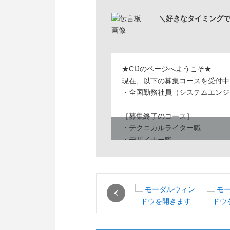
＼好きなタイミングで
★CIJのページへようこそ★
現在、以下の募集コースを受付中
・全国勤務社員（システムエンジ
［募集終了のコース］
・テクニカルライター職
・デザイナー職
・関西地域限定勤務社員（システ
・北海道地域限定勤務社員（シス
・九州域限定勤務社員（システム
・中部地域限定勤務社員（システ
Previous
------------------------------------------
《録画版》会社説明会のご案内