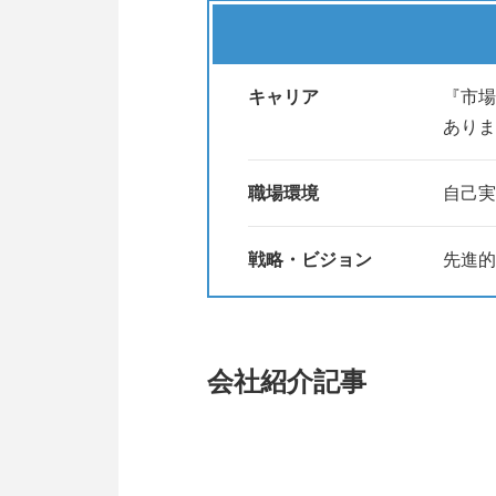
就活で気になる「仕事内容」「職
お好きなタイミングで視聴できる
キャリア
『市場
ありま
▼こんな方におすすめ
・CIJがどんな会社か知りたい
・効率よく会社理解を深めたい
職場環境
自己実
・自分のペースで情報収集したい
戦略・ビジョン
先進的
◎マイナビよりエントリーいただ
「CIJマイページ」のログイン
------------------------------------------
会社紹介記事