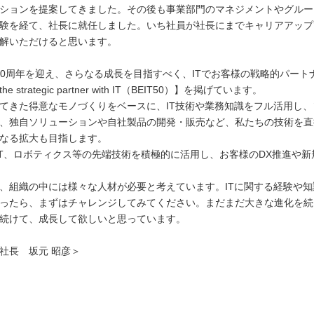
ションを提案してきました。その後も事業部門のマネジメントやグルー
験を経て、社長に就任しました。いち社員が社長にまでキャリアアップ
解いただけると思います。
立50周年を迎え、さらなる成長を目指すべく、ITでお客様の戦略的パー
he strategic partner with IT（BEIT50）】を掲げています。
てきた得意なモノづくりをベースに、IT技術や業務知識をフル活用し
、独自ソリューションや自社製品の開発・販売など、私たちの技術を直
なる拡大も目指します。
IoT、ロボティクス等の先端技術を積極的に活用し、お客様のDX推進や
、組織の中には様々な人材が必要と考えています。ITに関する経験や
ったら、まずはチャレンジしてみてください。まだまだ大きな進化を続
続けて、成長して欲しいと思っています。
社長 坂元 昭彦＞