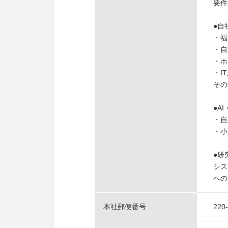
要件
●自
・福
・自
・ホ
・I
その
●A
・自
・小
●研
シス
への
本社郵便番号
220