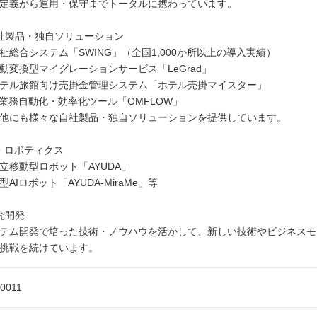
定義から運用・保守までトータルに携わっています。
社製品・独自ソリューション
祉総合システム「SWING」（全国1,000か所以上の導入実績）
動変換型マイグレーションサービス「LeGrad」
テル旅館向け売掛金管理システム「ホテル売掛マイスター」
T業務自動化・効率化ツール「OMFLOW」
他にも様々な自社製品・独自ソリューションを提供しています。
I・ロボティクス
立移動型ロボット「AYUDA」
型AIロボット「AYUDA-MiraMe」等
究開発
テム開発で培った技術・ノウハウを活かして、新しい技術やビジネスモ
挑戦を続けています。
-0011