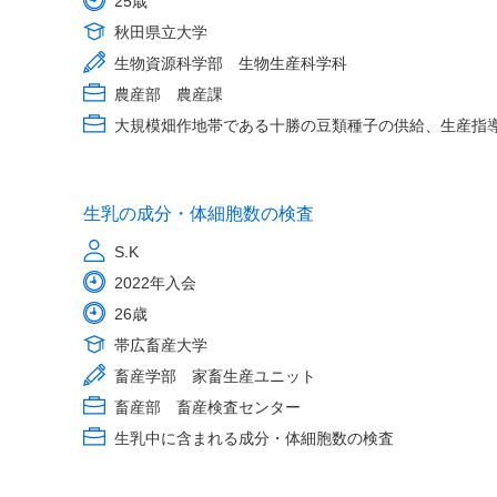
25歳
秋田県立大学
生物資源科学部 生物生産科学科
農産部 農産課
大規模畑作地帯である十勝の豆類種子の供給、生産指
生乳の成分・体細胞数の検査
S.K
2022年入会
26歳
帯広畜産大学
畜産学部 家畜生産ユニット
畜産部 畜産検査センター
生乳中に含まれる成分・体細胞数の検査