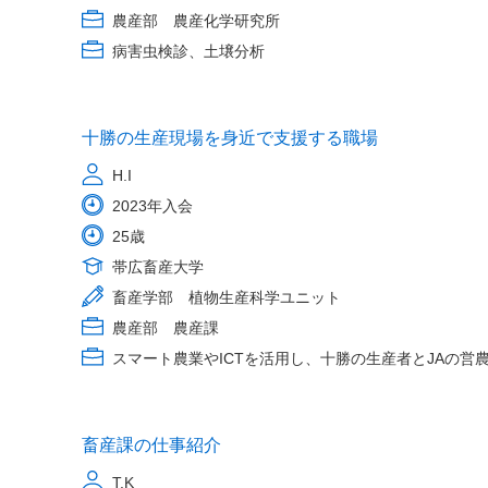
農産部 農産化学研究所
病害虫検診、土壌分析
十勝の生産現場を身近で支援する職場
H.I
2023年入会
25歳
帯広畜産大学
畜産学部 植物生産科学ユニット
農産部 農産課
スマート農業やICTを活用し、十勝の生産者とJAの営
畜産課の仕事紹介
T.K