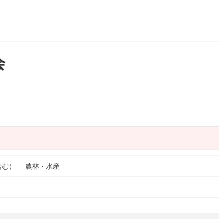
会
含む）
農林・水産