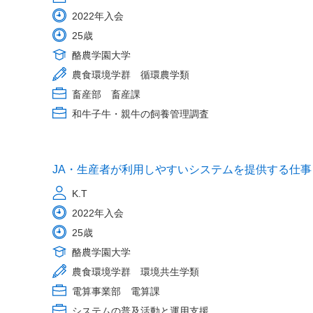
2022年入会
25歳
酪農学園大学
農食環境学群 循環農学類
畜産部 畜産課
和牛子牛・親牛の飼養管理調査
JA・生産者が利用しやすいシステムを提供する仕事
K.T
2022年入会
25歳
酪農学園大学
農食環境学群 環境共生学類
電算事業部 電算課
システムの普及活動と運用支援