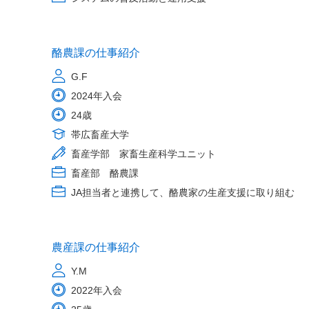
酪農課の仕事紹介
G.F
2024年入会
24歳
帯広畜産大学
畜産学部 家畜生産科学ユニット
畜産部 酪農課
JA担当者と連携して、酪農家の生産支援に取り組む
農産課の仕事紹介
Y.M
2022年入会