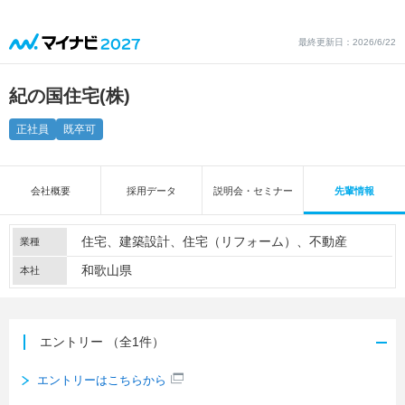
最終更新日：2026/6/22
紀の国住宅(株)
正社員
既卒可
会社概要
採用データ
説明会・セミナー
先輩情報
住宅
建築設計
住宅（リフォーム）
不動産
業種
和歌山県
本社
エントリー
（全1件）
エントリーはこちらから