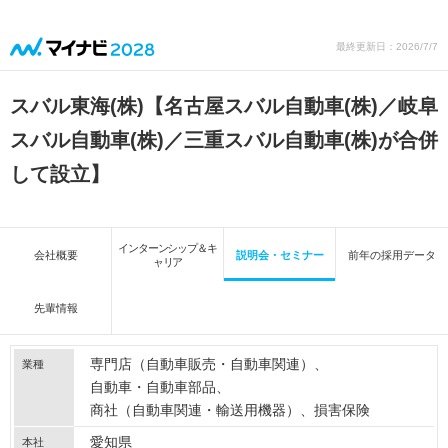
最終更新日：2026/7/7
スバル東海(株)【名古屋スバル自動車(株)／岐阜
スバル自動車(株)／三重スバル自動車(株)が合併
して設立】
インターンシップ＆キ
会社概要
説明会・セミナー
前年の採用データ
ャリア
先輩情報
専門店（自動車販売・自動車関連）
業種
自動車・自動車部品
商社（自動車関連・輸送用機器）
損害保険
愛知県
本社