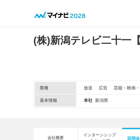
(株)新潟テレビ二十一【
業種
放送
広告
芸能・映画・
基本情報
本社
新潟県
インターンシップ
会社概要
説明会