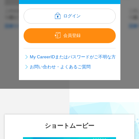
この人がいれば何があっても乗
この人がいれば
この
ログイン
り越えていける！ 運営するサ
り越
ービスに関するインフラ設計・
ービ
日本リーテック(株)【東証ダミーダミーダミー】
日本リーテック
構築を
構築
会員登録
My CareerIDまたはパスワードがご不明な方
お問い合わせ・よくあるご質問
ショートムービー