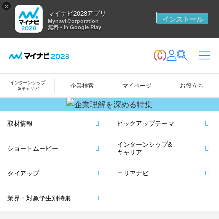
×
マイナビ2028アプリ
インストール
Mynavi Corporation
無料 - In Google Play
インターンシップ
企業検索
マイページ
お役立ち
＆キャリア
取材情報
ピックアップテーマ
インターンシップ&
ショートムービー
キャリア
タイアップ
エリアナビ
業界・対象学生別特集