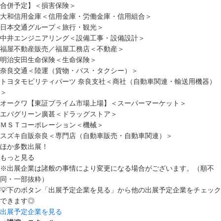
合併予定】＜損害保険＞
大和信用金庫＜信用金庫・労働金庫・信用組合＞
日本交通グループ＜旅行・観光＞
中井エンジニアリング＜設備工事・設備設計＞
福屋不動産販売／福屋工務店＜不動産＞
明治安田生命保険＜生命保険＞
奈良交通＜陸運（貨物・バス・タクシー）＞
トヨタモビリティパーツ 奈良支社＜商社（自動車関連・輸送用機器）
＞
オークワ【東証プライム市場上場】＜スーパーマーケット＞
エバグリーン廣甚＜ドラッグストア＞
ＭＳＴコーポレーション＜機械＞
スズキ自販奈良＜専門店（自動車販売・自動車関連）＞
ほか多数出展！
もっと見る
※出展企業は諸般の事情により変更になる場合がございます。（順不
同・一部抜粋）
💡下のボタン「出展予定企業を見る」から他の出展予定企業をチェック
できます◎
出展予定企業を見る