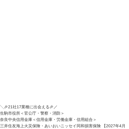
╲🎉21社17業種に出会える🎉／
生駒市役所＜官公庁・警察・消防＞
奈良中央信用金庫＜信用金庫・労働金庫・信用組合＞
三井住友海上火災保険・あいおいニッセイ同和損害保険 【2027年4月