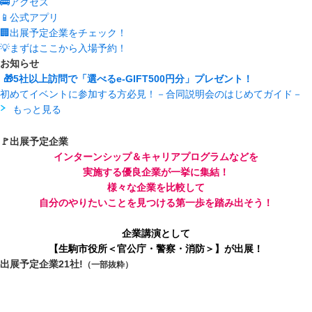
🚌アクセス
📱公式アプリ
🏢出展予定企業をチェック！
💡まずはここから入場予約！
お知らせ
🎁5社以上訪問で「選べるe-GIFT500円分」プレゼント！
初めてイベントに参加する方必見！－合同説明会のはじめてガイド－
もっと見る
🚩出展予定企業
インターンシップ＆キャリアプログラムなどを
実施する優良企業が一挙に集結！
様々な企業を比較して
自分のやりたいことを見つける第一歩を踏み出そう！
企業講演として
【生駒市役所＜官公庁・警察・消防＞】が出展！
出展予定企業
21
社!
（一部抜粋）