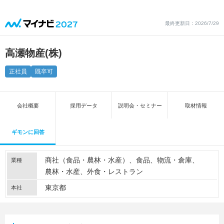
最終更新日：2026/7/29
高瀬物産(株)
正社員
既卒可
会社概要
採用データ
説明会・セミナー
取材情報
ギモンに回答
商社（食品・農林・水産）
食品
物流・倉庫
業種
農林・水産
外食・レストラン
東京都
本社