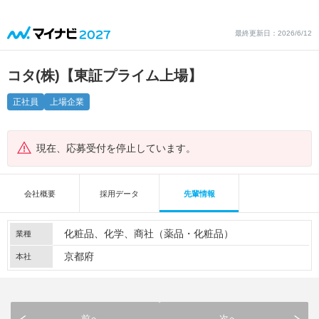
最終更新日：2026/6/12
コタ(株)【東証プライム上場】
正社員
上場企業
現在、応募受付を停止しています。
会社概要
採用データ
先輩情報
化粧品
化学
商社（薬品・化粧品）
業種
京都府
本社
前へ
次へ