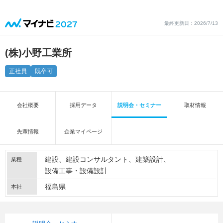
最終更新日：2026/7/13
(株)小野工業所
正社員
既卒可
会社概要
採用データ
説明会・セミナー
取材情報
先輩情報
企業マイページ
建設
建設コンサルタント
建築設計
業種
設備工事・設備設計
福島県
本社