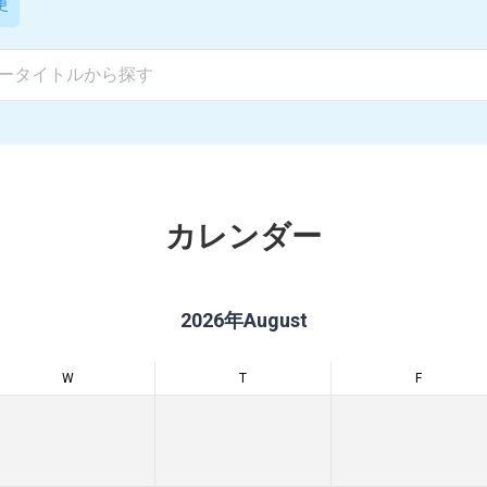
更
カレンダー
2026年August
W
T
F