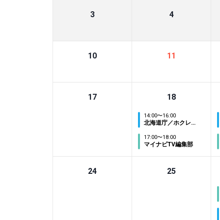
3
4
10
11
17
18
14:00
〜
16:00
北海道庁／ホクレン農業協同組合連合会／北海道エアポート／北海道銀行／北海道電力・北海道電力ネットワーク
17:00
〜
18:00
マイナビTV編集部
24
25