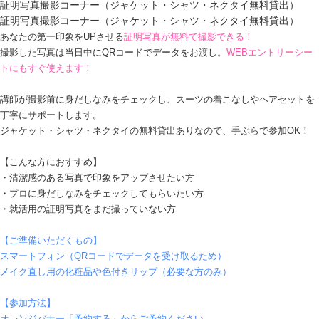
証明写真撮影コーナー（ジャケット・シャツ・ネクタイ無料貸出）
証明写真撮影コーナー（ジャケット・シャツ・ネクタイ無料貸出）
あなたの第一印象をUPさせる
証明写真が無料で撮影できる！
撮影した写真は当日中にQRコードでデータをお渡し。
WEBエントリーシー
トにもすぐ使えます！
講師が撮影前に身だしなみをチェックし、スーツの着こなしやヘアセットを
丁寧にサポートします。
ジャケット・シャツ・ネクタイの無料貸出ありなので、手ぶらで参加OK！
【こんな方におすすめ】
・清潔感のある写真で印象をアップさせたい方
・プロに身だしなみをチェックしてもらいたい方
・就活用の証明写真をまだ撮っていない方
【ご準備いただくもの】
スマートフォン（QRコードでデータを受け取るため）
メイク直し用の化粧品や色付きリップ（必要な方のみ）
【参加方法】
オレンジバナー「予約する」からご予約ください