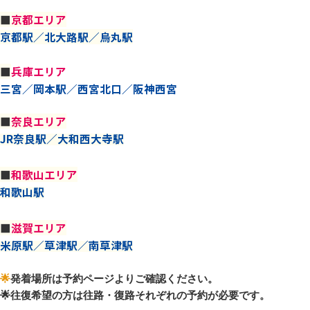
■
京都エリア
京都駅
／北大路駅／烏丸駅
■
兵庫エリア
三宮／岡本駅／西宮北口／阪神西宮
■
奈良エリア
JR奈良駅／大和西大寺駅
■
和歌山エリア
和歌山駅
■
滋賀エリア
米原駅／草津駅／南草津駅
🌟
発着場所は予約ページよりご確認ください。
🌟
往復希望の方は往路・復路それぞれの予約が必要です。