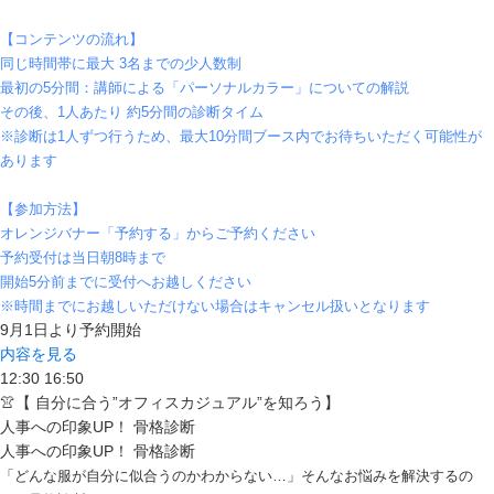
【コンテンツの流れ】
同じ時間帯に最大 3名までの少人数制
最初の5分間：講師による「パーソナルカラー」についての解説
その後、1人あたり 約5分間の診断タイム
※診断は1人ずつ行うため、最大10分間ブース内でお待ちいただく可能性が
あります
【参加方法】
オレンジバナー「予約する」からご予約ください
予約受付は当日朝8時まで
開始5分前までに受付へお越しください
※時間までにお越しいただけない場合はキャンセル扱いとなります
9月1日より予約開始
内容を見る
12:30
16:50
👚【 自分に合う”オフィスカジュアル”を知ろう】
人事への印象UP！ 骨格診断
人事への印象UP！ 骨格診断
「どんな服が自分に似合うのかわからない…」そんなお悩みを解決するの