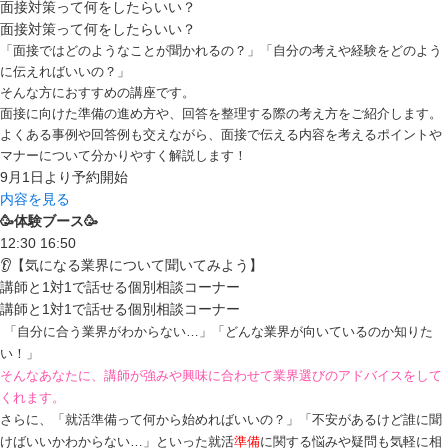
面接対策って何をしたらいい？
面接対策って何をしたらいい？
「面接ではどのようなことが聞かれるの？」「自分の考えや経験をどのよう
に伝えればいいの？」
そんな方におすすめの講座です。
面接に向けた準備の進め方や、回答を整理する際の考え方をご紹介します。
よくある事例や回答例も交えながら、面接で伝える内容を考えるポイントや
マナーについて分かりやすく解説します！
9月1日より予約開始
内容を見る
🥳体験ブース🥳
12:30
16:50
👂【気になる業界について聞いてみよう】
講師と1対1で話せる個別相談コーナー
講師と1対1で話せる個別相談コーナー
「自分に合う業界がわからない…」「どんな業界が向いているのか知りた
い！」
そんなあなたに、講師が強みや興味に合わせて業界選びのアドバイスをして
くれます。
さらに、「就活準備って何から始めればいいの？」「不安があるけど誰に聞
けばいいかわからない…」といった就活
準備
に関する悩みや疑問も気軽に相