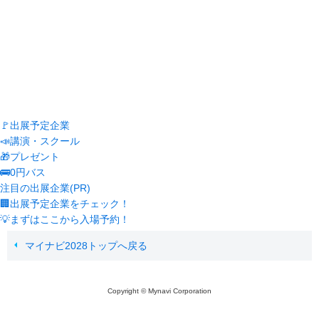
🚩出展予定企業
📣講演・スクール
🎁プレゼント
🚌0円バス
注目の出展企業(PR)
🏢出展予定企業をチェック！
💡まずはここから入場予約！
マイナビ2028トップへ戻る
Copyright © Mynavi Corporation