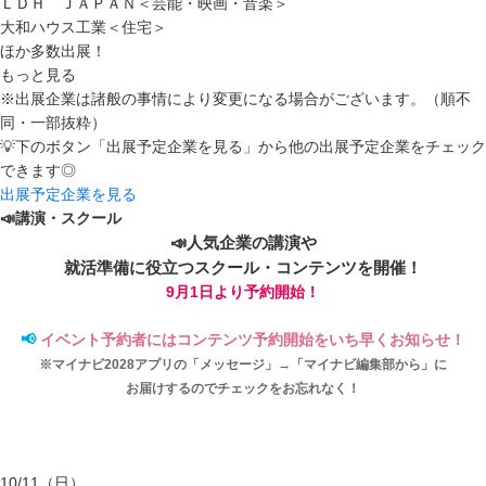
ＬＤＨ ＪＡＰＡＮ＜芸能・映画・音楽＞
大和ハウス工業＜住宅＞
ほか多数出展！
もっと見る
※出展企業は諸般の事情により変更になる場合がございます。（順不
同・一部抜粋）
💡下のボタン「出展予定企業を見る」から他の出展予定企業をチェック
できます◎
出展予定企業を見る
📣講演・スクール
📣人気企業の講演や
就活準備に役立つ
スクール・コンテンツを開催！
9月1日より予約開始！
📢
イベント予約者にはコンテンツ予約開始をいち早くお知らせ！
※マイナビ2028アプリの「メッセージ」→「マイナビ編集部から」に
お届けするのでチェックをお忘れなく！
10/11
（日）