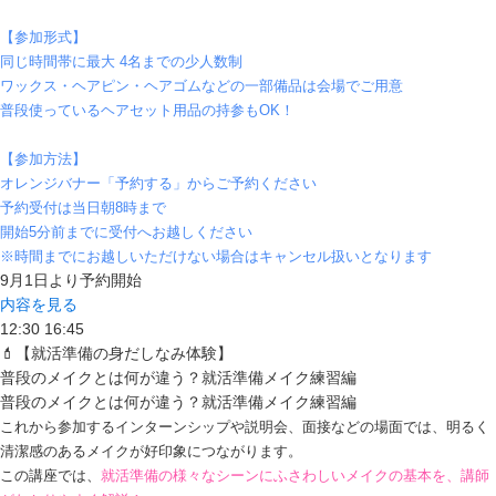
【参加形式】
同じ時間帯に最大 4名までの少人数制
ワックス・ヘアピン・ヘアゴムなどの一部備品は会場でご用意
普段使っているヘアセット用品の持参もOK！
【参加方法】
オレンジバナー「予約する」からご予約ください
予約受付は当日朝8時まで
開始5分前までに受付へお越しください
※時間までにお越しいただけない場合はキャンセル扱いとなります
9月1日より予約開始
内容を見る
12:30
16:45
💄【就活準備の身だしなみ体験】
普段のメイクとは何が違う？就活準備メイク練習編
普段のメイクとは何が違う？就活準備メイク練習編
これから参加するインターンシップや説明会、面接などの場面では、明るく
清潔感のあるメイクが好印象につながります。
この講座では、
就活準備の様々なシーンにふさわしいメイクの基本を、講師