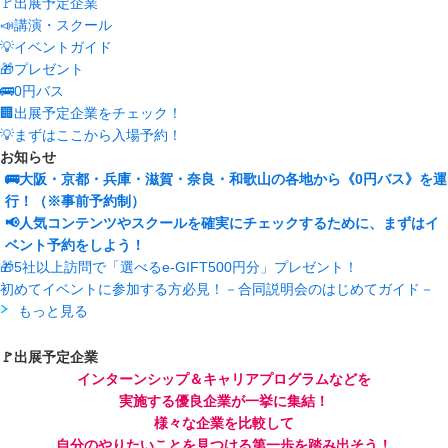
🚩出展予定企業
📣講演・スクール
💡イベントガイド
🎁プレゼント
🚌0円バス
🏢出展予定企業をチェック！
💡まずはここから入場予約！
お知らせ
🚌大阪・京都・兵庫・滋賀・奈良・和歌山の各地から《0円バス》を運
行！（※事前予約制）
📢人気コンテンツやスクールを確実にチェックするために、まずはイ
ベント予約をしよう！
🎁5社以上訪問で「選べるe-GIFT500円分」プレゼント！
初めてイベントに参加する方必見！－合同説明会のはじめてガイド－
もっと見る
🚩出展予定企業
インターンシップ＆キャリアプログラムなどを
実施する優良企業が一挙に集結！
様々な企業を比較して
自分のやりたいことを見つける第一歩を踏み出そう！