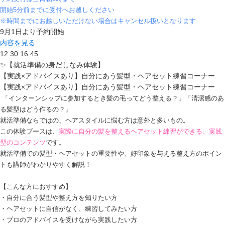
開始5分前までに受付へお越しください
※時間までにお越しいただけない場合はキャンセル扱いとなります
9月1日より予約開始
内容を見る
12:30
16:45
✨【就活準備の身だしなみ体験】
【実践×アドバイスあり】自分にあう髪型・ヘアセット練習コーナー
【実践×アドバイスあり】自分にあう髪型・ヘアセット練習コーナー
「インターンシップに参加するとき髪の毛ってどう整える？」「清潔感のあ
る髪型はどう作るの？」
就活準備ならではの、ヘアスタイルに悩む方は意外と多いもの。
この体験ブースは、
実際に自分の髪を整えるヘアセット練習ができる、実践
型のコンテンツ
です。
就活準備での髪型・ヘアセットの重要性や、好印象を与える整え方のポイン
トも講師がわかりやすく解説！
【こんな方におすすめ】
・自分に合う髪型や整え方を知りたい方
・ヘアセットに自信がなく、練習してみたい方
・プロのアドバイスを受けながら実践したい方