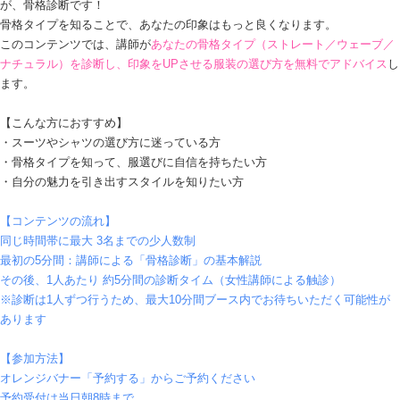
が、骨格診断です！
骨格タイプを知ることで、あなたの印象はもっと良くなります。
このコンテンツでは、講師が
あなたの骨格タイプ（ストレート／ウェーブ／
ナチュラル）を診断し、印象をUPさせる服装の選び方を無料でアドバイス
し
ます。
【こんな方におすすめ】
・スーツやシャツの選び方に迷っている方
・骨格タイプを知って、服選びに自信を持ちたい方
・自分の魅力を引き出すスタイルを知りたい方
【コンテンツの流れ】
同じ時間帯に最大 3名までの少人数制
最初の5分間：講師による「骨格診断」の基本解説
その後、1人あたり 約5分間の診断タイム（女性講師による触診）
※診断は1人ずつ行うため、最大10分間ブース内でお待ちいただく可能性が
あります
【参加方法】
オレンジバナー「予約する」からご予約ください
予約受付は当日朝8時まで