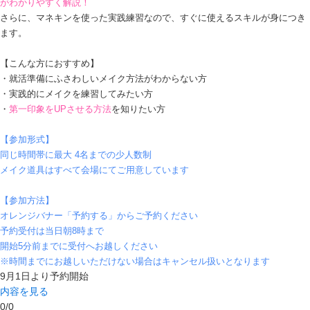
がわかりやすく解説！
さらに、マネキンを使った実践練習なので、すぐに使えるスキルが身につき
ます。
【こんな方におすすめ】
・就活準備にふさわしいメイク方法がわからない方
・実践的にメイクを練習してみたい方
・
第一印象をUPさせる方法
を知りたい方
【参加形式】
同じ時間帯に最大 4名までの少人数制
メイク道具はすべて会場にてご用意しています
【参加方法】
オレンジバナー「予約する」からご予約ください
予約受付は当日朝8時まで
開始5分前までに受付へお越しください
※時間までにお越しいただけない場合はキャンセル扱いとなります
9月1日より予約開始
内容を見る
0
/
0