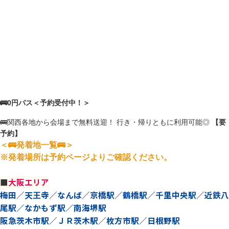
🚌0円バス＜予約受付中！＞
🚌関西各地から会場まで無料送迎！ 行き・帰りともに利用可能◎
【要
予約】
＜🚌発着地一覧🚌＞
※発着場所は予約ページよりご確認ください。
■
大阪エリア
梅田／天王寺／なんば／京橋駅／鶴橋駅／千里中央駅／近鉄八
尾駅／なかもず駅／南海堺駅
阪急茨木市駅／ＪＲ茨木駅／枚方市駅／日根野駅