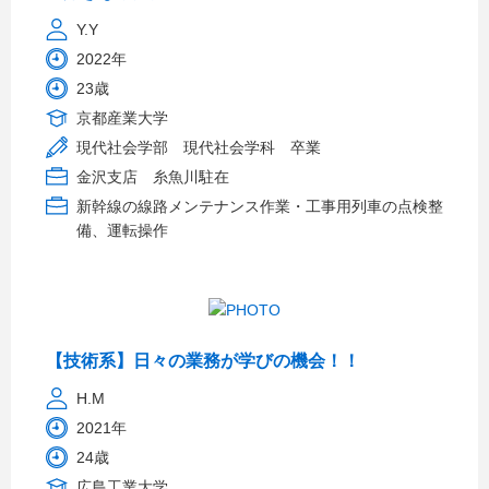
Y.Y
2022年
23歳
京都産業大学
現代社会学部 現代社会学科 卒業
金沢支店 糸魚川駐在
新幹線の線路メンテナンス作業・工事用列車の点検整
備、運転操作
【技術系】日々の業務が学びの機会！！
H.M
2021年
24歳
広島工業大学