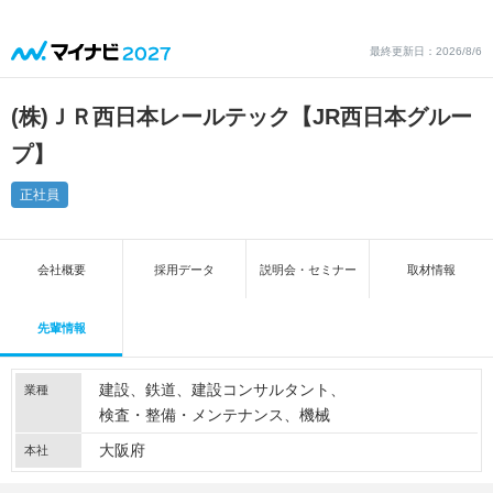
最終更新日：2026/8/6
(株)ＪＲ西日本レールテック【JR西日本グルー
プ】
正社員
会社概要
採用データ
説明会・セミナー
取材情報
先輩情報
建設
鉄道
建設コンサルタント
業種
検査・整備・メンテナンス
機械
大阪府
本社