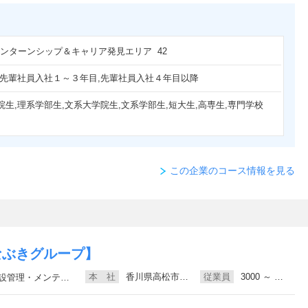
 インターンシップ＆キャリア発見エリア 42
,先輩社員入社１～３年目,先輩社員入社４年目以降
院生,理系学部生,文系大学院生,文系学部生,短大生,高専生,専門学校
この企業のコース情報を見る
なぶきグループ】
本 社
香川県高松市、東京都港区
従業員
3000 ～ 5000人未満
ンス、専門コンサルティング