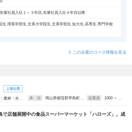
50
,先輩社員入社１～３年目,先輩社員入社４年目以降
院生,理系学部生,文系大学院生,文系学部生,短大生,高専生,専門学校
この企業のコース情報を見る
】
上場企業
本 社
岡山県都窪郡早島町、広島県福山市
従業員
1000 ～ 3000人未満
専門店（食品・日用品）
島で店舗展開中の食品スーパーマーケット「ハローズ」。成