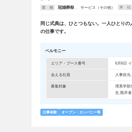
冠婚葬祭
本 社
業 種
、
サービス（その他）
同じ式典は、ひとつもない。一人ひとりの
の仕事です。
ベルモニー
エリア・ブース番号
6月6日
会える社員
人事担当
募集対象
理系学部
生,既卒者
仕事体験
オープン・カンパニー等