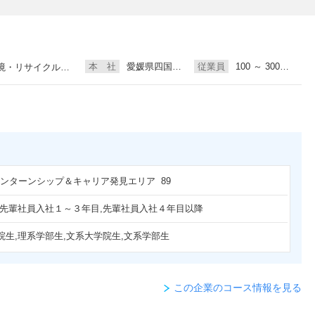
本 社
愛媛県四国中央市
従業員
100 ～ 300人未満
イクル、食品、機械
 インターンシップ＆キャリア発見エリア 89
,先輩社員入社１～３年目,先輩社員入社４年目以降
院生,理系学部生,文系大学院生,文系学部生
この企業のコース情報を見る