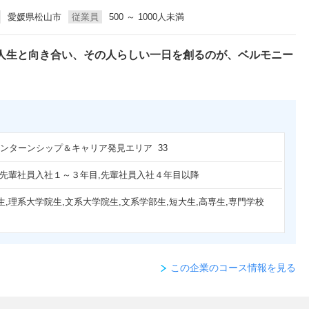
愛媛県松山市
従業員
500 ～ 1000人未満
人生と向き合い、その人らしい一日を創るのが、ベルモニー
 インターンシップ＆キャリア発見エリア 33
,先輩社員入社１～３年目,先輩社員入社４年目以降
生,理系大学院生,文系大学院生,文系学部生,短大生,高専生,専門学校
この企業のコース情報を見る