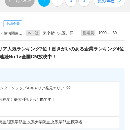
次の30社
前の30社
1
2
3
4
】
上場企業
本 社
東京都中央区、群馬県桐生市
従業員
1000 ～ 3000人未満
、不動産、建築設計
リア人気ランキング7位！働きがいのある企業ランキング4位
連続No.1×全国CM放映中！
 インターンシップ＆キャリア発見エリア 92
分程度！※個別説明も可能です！
院生,理系学部生,文系大学院生,文系学部生,既卒者