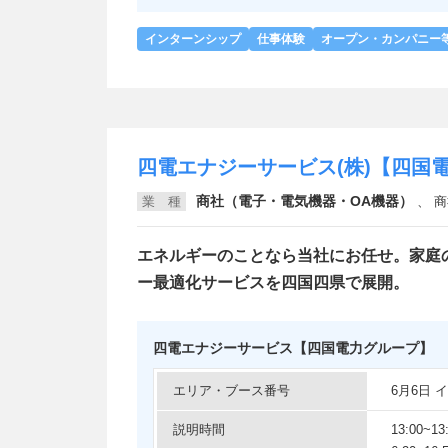
インターンシップ
仕事体験
オープン・カンパニー
四電エナジーサービス(株)【四国
商社（電子・電気機器・OA機器）
業 種
、
商社
エネルギーのことなら当社にお任せ。家庭
ー最適化サービスを四国四県で展開。
四電エナジーサービス【四国電力グループ】
エリア・ブース番号
6月6日
説明時間
13:00~13