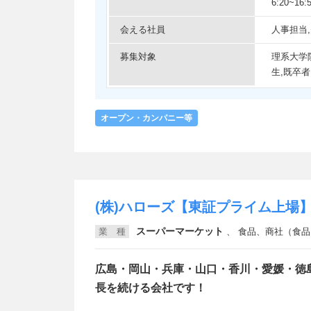
6:20~16:
会える社員
人事担当
募集対象
理系大学
生,既卒者
オープン・カンパニー等
(株)ハローズ【東証プライム上場
スーパーマーケット
業 種
、
食品、商社（食品・農林・水産）、
広島・岡山・兵庫・山口・香川・愛媛・徳
長を続ける会社です！